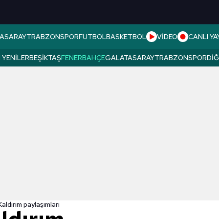
ASARAY
TRABZONSPOR
FUTBOL
BASKETBOL
VİDEO
CANLI YA
 YENILER
BEŞIKTAŞ
FENERBAHÇE
GALATASARAY
TRABZONSPOR
DI
Kaldırım paylaşımları