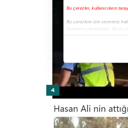
Bu çerezler, kullanıcıların tara
Bu çerezlere izin vermeniz halin
deneyimi yaşatabiliriz. Bunu y
içerikleri sunabilmek adına el
noktasında tek gelir kalemimiz 
Her halükârda, kullanıcılar, bu 
Sizlere daha iyi bir hizmet sun
çerezler vasıtasıyla çeşitli kiş
amacıyla kullanılmaktadır. Diğer
reklam/pazarlama faaliyetlerinin
Çerezlere ilişkin tercihlerinizi 
butonuna tıklayabilir,
Çerez Bi
6698 sayılı Kişisel Verilerin 