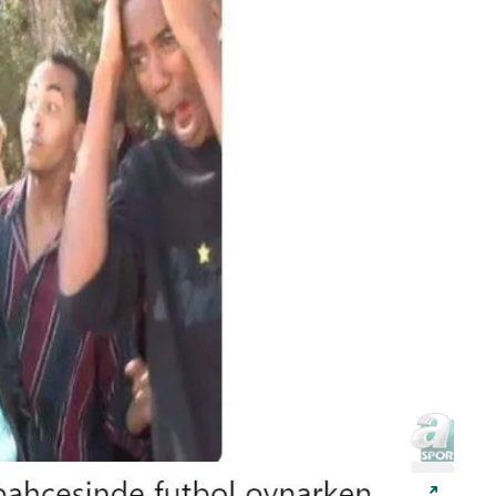
 çerezlerle ilgili bilgi almak için lütfen
tıklayınız
.