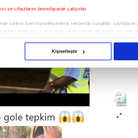
yıcı ve cihazlarını tanımlayarak çalışırlar.
de sizlere özel kişiselleştirilmiş reklamlar sunabilir, sayfalarım
aparken amacımızın size daha iyi bir reklam deneyimi sunmak ol
imizden gelen çabayı gösterdiğimizi ve bu noktada, reklamların ma
olduğunu sizlere hatırlatmak isteriz.
Kişiselleştir
çerezlere izin vermedikleri takdirde, kullanıcılara hedefli reklaml
abilmek için İnternet Sitemizde kendimize ve üçüncü kişilere ait 
isel verileriniz işlenmekte olup gerekli olan çerezler bilgi toplum
 çerezler, sitemizin daha işlevsel kılınması ve kişiselleştirilmes
 yapılması, amaçlarıyla sınırlı olarak açık rızanız dahilinde kulla
aşağıda yer alan panel vasıtasıyla belirleyebilirsiniz. Çerezlere iliş
lgilendirme Metnimizi
ziyaret edebilirsiniz.
Korunması Kanunu uyarınca hazırlanmış Aydınlatma Metnimizi okum