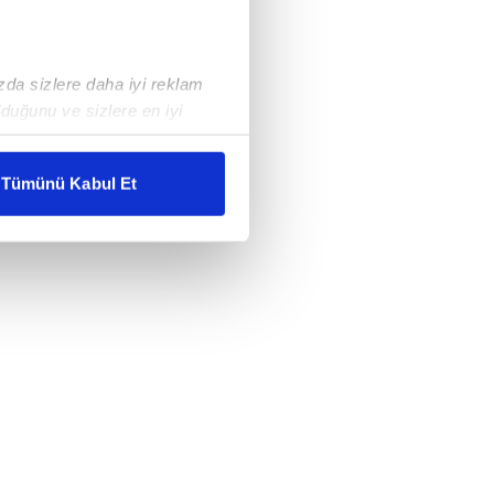
ızda sizlere daha iyi reklam
duğunu ve sizlere en iyi
liyetlerimizi karşılamak
Tümünü Kabul Et
ar gösterilmeyecektir."
çerezler kullanılmaktadır. Bu
u hizmetlerinin sunulması
i ve sizlere yönelik
nılacaktır.
kin detaylı bilgi için Ayarlar
ak ve sitemizde ilgili