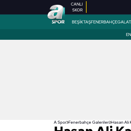
CANLI
SKOR
BEŞİKTAŞ
FENERBAHÇE
GALAT
EN
A Spor
Fenerbahçe Galerileri
Hasan Ali 