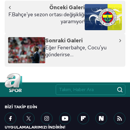
Önceki Galeri
F.Bahçe'ye sezon ortası değişikliği
yaramıyor!
Sonraki Galeri
Eğer Fenerbahçe, Cocu'yu
gönderirse...
BIZI TAKIP EDIN
UYGULAMALARIMIZI İNDİRİN!