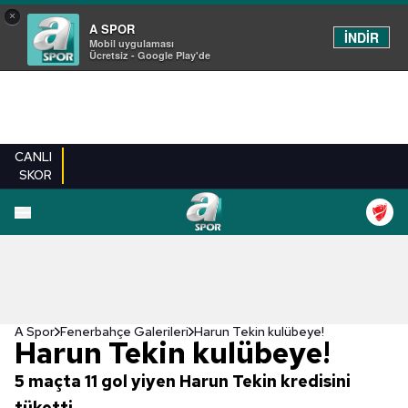
×
A SPOR
İNDİR
Mobil uygulaması
Ücretsiz - Google Play'de
CANLI
SKOR
EN YENILER
BEŞIKTAŞ
FENERBAHÇE
GALATASARAY
TRABZONSPO
A Spor
Fenerbahçe Galerileri
Harun Tekin kulübeye!
Harun Tekin kulübeye!
5 maçta 11 gol yiyen Harun Tekin kredisini
tüketti...