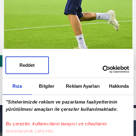
Reddet
Tekin, sarı-lacivertli formayla çıktığı 5 resmi maçta
tam 11 gol yedi. Maç başına 2.2 gol yeme oranı ile
Rıza
Bilgiler
Reklam Ayarları
Hakkında
oynayan Harun'a verilen kredinin tükendiği ve
kulübeye çekileceği ifade edildi.
"Sitelerimizde reklam ve pazarlama faaliyetlerinin
yürütülmesi amaçları ile çerezler kullanılmaktadır.
Bu çerezler, kullanıcıların tarayıcı ve cihazlarını
tanımlayarak çalışırlar.