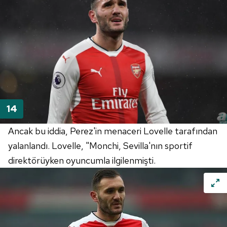
Metnimizi
ziyaret edebilirsiniz.
6698 sayılı Kişisel Verilerin Korunması Kanunu uyarınca
hazırlanmış Aydınlatma Metnimizi okumak ve sitemizde
ilgili mevzuata uygun olarak kullanılan çerezlerle ilgili bilgi
almak için lütfen
tıklayınız
.
Ancak bu iddia, Perez'in menaceri Lovelle tarafından
yalanlandı. Lovelle, "Monchi, Sevilla'nın sportif
direktörüyken oyuncumla ilgilenmişti.