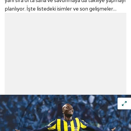
yanı sıra orta saha ve savunmaya da takviye yapmayı
planlıyor. İşte listedeki isimler ve son gelişmeler...