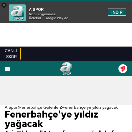
×
A SPOR
İNDİR
Mobil uygulaması
Ücretsiz - Google Play'de
CANLI
SKOR
EN YENILER
BEŞIKTAŞ
FENERBAHÇE
GALATASARAY
TRABZONSPO
A Spor
Fenerbahçe Galerileri
Fenerbahçe'ye yıldız yağacak
Fenerbahçe'ye yıldız
yağacak