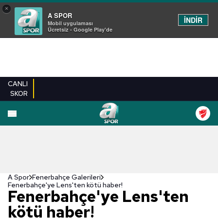
×
A SPOR
İNDİR
Mobil uygulaması
Ücretsiz - Google Play'de
CANLI
SKOR
EN YENILER
BEŞIKTAŞ
FENERBAHÇE
GALATASARAY
TRABZONSPO
A Spor
Fenerbahçe Galerileri
Fenerbahçe'ye Lens'ten kötü haber!
Fenerbahçe'ye Lens'ten
kötü haber!