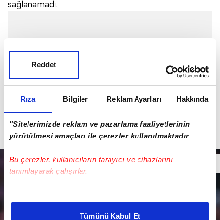
sağlanamadı.
Reddet
Rıza
Bilgiler
Reklam Ayarları
Hakkında
"Sitelerimizde reklam ve pazarlama faaliyetlerinin
yürütülmesi amaçları ile çerezler kullanılmaktadır.
Bu çerezler, kullanıcıların tarayıcı ve cihazlarını
tanımlayarak çalışırlar.
Bu çerezlere izin vermeniz halinde sizlere özel
kişiselleştirilmiş reklamlar sunabilir, sayfalarımızda sizlere
Tümünü Kabul Et
daha iyi reklam deneyimi yaşatabiliriz. Bunu yaparken