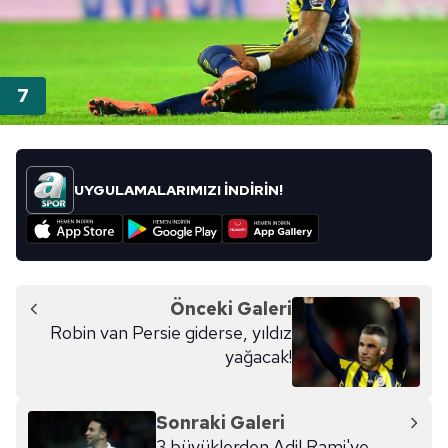
UYGULAMALARIMIZI İNDİRİN!
Önceki Galeri
Robin van Persie giderse, yıldız
yağacak!
Sonraki Galeri
3 büyüklerden Adil Rami'ye