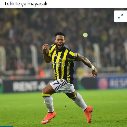
sınırlı olarak açık rızanız dahilinde kullanılacaktır.
teklifle çalmayacak.
Çerezlere ilişkin tercihlerinizi aşağıda yer alan panel
vasıtasıyla belirleyebilirsiniz. Çerezlere ilişkin detaylı bilgi
için Ayarlar butonuna tıklayabilir,
Çerez Bilgilendirme
Metnimizi
ziyaret edebilirsiniz.
6698 sayılı Kişisel Verilerin Korunması Kanunu uyarınca
hazırlanmış Aydınlatma Metnimizi okumak ve sitemizde
ilgili mevzuata uygun olarak kullanılan çerezlerle ilgili bilgi
almak için lütfen
tıklayınız
.