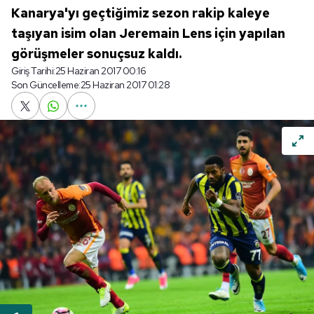
Kanarya'yı geçtiğimiz sezon rakip kaleye
taşıyan isim olan Jeremain Lens için yapılan
görüşmeler sonuçsuz kaldı.
Giriş Tarihi:
25 Haziran 2017 00:16
Son Güncelleme:
25 Haziran 2017 01:28