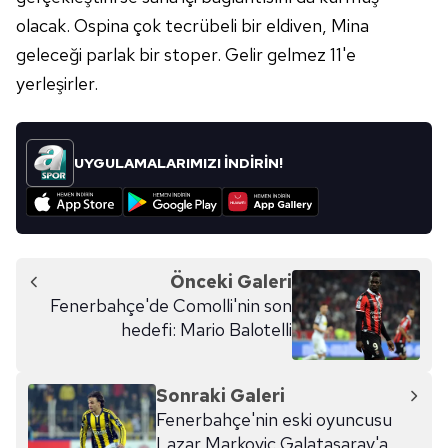
olacak. Ospina çok tecrübeli bir eldiven, Mina
geleceği parlak bir stoper. Gelir gelmez 11'e
yerleşirler.
UYGULAMALARIMIZI İNDİRİN!
Önceki Galeri
Fenerbahçe'de Comolli'nin son
hedefi: Mario Balotelli
Sonraki Galeri
Fenerbahçe'nin eski oyuncusu
Lazar Markovic Galatasaray'a