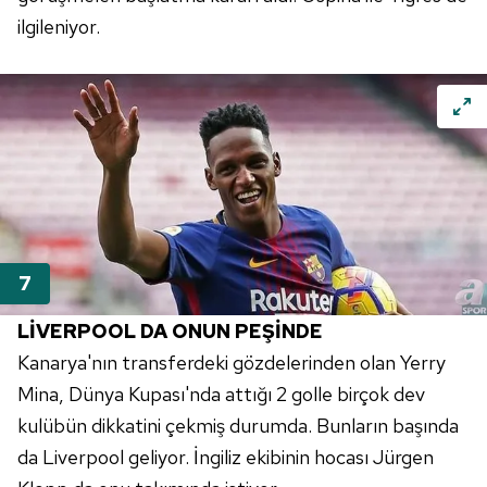
ilgileniyor.
Çerezlere ilişkin tercihlerinizi aşağıda yer alan panel
vasıtasıyla belirleyebilirsiniz. Çerezlere ilişkin detaylı bilgi
için Ayarlar butonuna tıklayabilir,
Çerez Bilgilendirme
Metnimizi
ziyaret edebilirsiniz.
6698 sayılı Kişisel Verilerin Korunması Kanunu uyarınca
hazırlanmış Aydınlatma Metnimizi okumak ve sitemizde
ilgili mevzuata uygun olarak kullanılan çerezlerle ilgili bilgi
almak için lütfen
tıklayınız
.
LİVERPOOL DA ONUN PEŞİNDE
Kanarya'nın transferdeki gözdelerinden olan Yerry
Mina, Dünya Kupası'nda attığı 2 golle birçok dev
kulübün dikkatini çekmiş durumda. Bunların başında
da Liverpool geliyor. İngiliz ekibinin hocası Jürgen