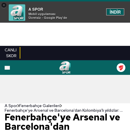
×
A SPOR
İNDİR
Mobil uygulaması
Ücretsiz - Google Play'de
CANLI
SKOR
EN YENILER
BEŞIKTAŞ
FENERBAHÇE
GALATASARAY
TRABZONSPO
A Spor
Fenerbahçe Galerileri
Fenerbahçe'ye Arsenal ve Barcelona'dan Kolombiya'lı yıldızlar: David Ospina ve Yerry Mina
Fenerbahçe'ye Arsenal ve
Barcelona'dan