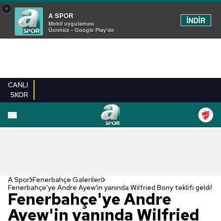
×
A SPOR
İNDİR
Mobil uygulaması
Ücretsiz - Google Play'de
CANLI
SKOR
EN YENILER
BEŞIKTAŞ
FENERBAHÇE
GALATASARAY
TRABZONSPO
A Spor
Fenerbahçe Galerileri
Fenerbahçe'ye Andre Ayew'in yanında Wilfried Bony teklifi geldi!
Fenerbahçe'ye Andre
Ayew'in yanında Wilfried