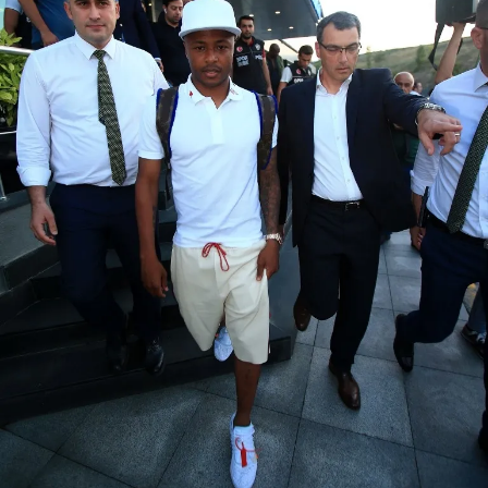
Metnimizi
ziyaret edebilirsiniz.
6698 sayılı Kişisel Verilerin Korunması Kanunu uyarınca
hazırlanmış Aydınlatma Metnimizi okumak ve sitemizde
ilgili mevzuata uygun olarak kullanılan çerezlerle ilgili bilgi
almak için lütfen
tıklayınız
.