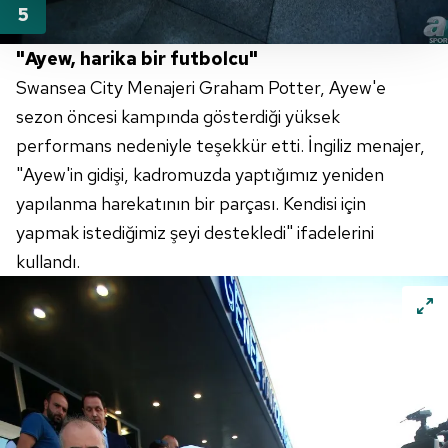
Her halükârda, kullanıcılar, bu çerezlere izin vermedikleri
"Ayew, harika bir futbolcu"
takdirde, kullanıcılara hedefli reklamlar
Swansea City Menajeri Graham Potter, Ayew'e
gösterilmeyecektir."
sezon öncesi kampında gösterdiği yüksek
Sizlere daha iyi bir hizmet sunabilmek için İnternet
performans nedeniyle teşekkür etti. İngiliz menajer,
Sitemizde kendimize ve üçüncü kişilere ait çerezler
"Ayew'in gidişi, kadromuzda yaptığımız yeniden
kullanılmaktadır. Bu çerezler vasıtasıyla çeşitli kişisel
yapılanma harekatının bir parçası. Kendisi için
verileriniz işlenmekte olup gerekli olan çerezler bilgi
yapmak istediğimiz şeyi destekledi" ifadelerini
toplumu hizmetlerinin sunulması amacıyla
kullandı.
kullanılmaktadır. Diğer çerezler, sitemizin daha işlevsel
kılınması ve kişiselleştirilmesi ve sizlere yönelik
reklam/pazarlama faaliyetlerinin yapılması, amaçlarıyla
sınırlı olarak açık rızanız dahilinde kullanılacaktır.
Çerezlere ilişkin tercihlerinizi aşağıda yer alan panel
vasıtasıyla belirleyebilirsiniz. Çerezlere ilişkin detaylı bilgi
için Ayarlar butonuna tıklayabilir,
Çerez Bilgilendirme