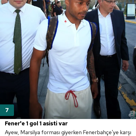
Fener'e 1 gol 1 asisti var
Ayew, Marsilya forması giyerken Fenerbahçe'ye karşı