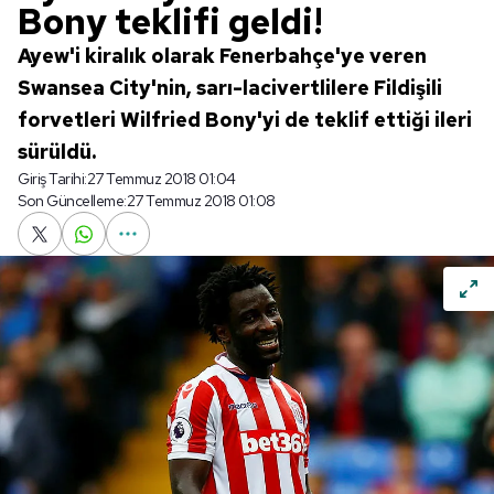
Bony teklifi geldi!
Ayew'i kiralık olarak Fenerbahçe'ye veren
Swansea City'nin, sarı-lacivertlilere Fildişili
forvetleri Wilfried Bony'yi de teklif ettiği ileri
sürüldü.
Giriş Tarihi:
27 Temmuz 2018 01:04
Son Güncelleme:
27 Temmuz 2018 01:08