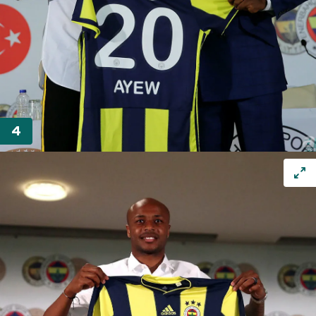
gösterilmeyecektir."
Sizlere daha iyi bir hizmet sunabilmek için İnternet
Sitemizde kendimize ve üçüncü kişilere ait çerezler
kullanılmaktadır. Bu çerezler vasıtasıyla çeşitli kişisel
verileriniz işlenmekte olup gerekli olan çerezler bilgi
toplumu hizmetlerinin sunulması amacıyla
kullanılmaktadır. Diğer çerezler, sitemizin daha işlevsel
kılınması ve kişiselleştirilmesi ve sizlere yönelik
reklam/pazarlama faaliyetlerinin yapılması, amaçlarıyla
sınırlı olarak açık rızanız dahilinde kullanılacaktır.
Çerezlere ilişkin tercihlerinizi aşağıda yer alan panel
vasıtasıyla belirleyebilirsiniz. Çerezlere ilişkin detaylı bilgi
için Ayarlar butonuna tıklayabilir,
Çerez Bilgilendirme
Metnimizi
ziyaret edebilirsiniz.
6698 sayılı Kişisel Verilerin Korunması Kanunu uyarınca