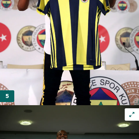
hazırlanmış Aydınlatma Metnimizi okumak ve sitemizde
ilgili mevzuata uygun olarak kullanılan çerezlerle ilgili bilgi
almak için lütfen
tıklayınız
.