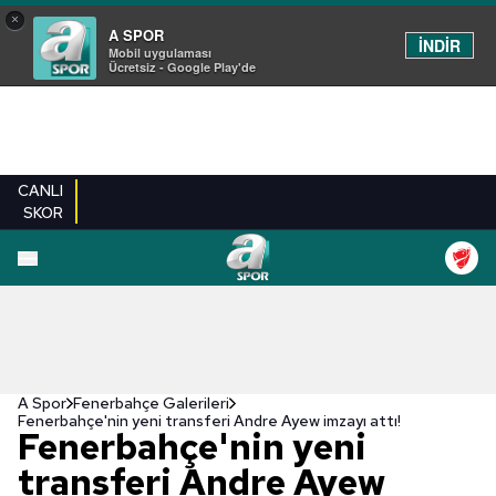
×
A SPOR
İNDİR
Mobil uygulaması
Ücretsiz - Google Play'de
CANLI
SKOR
EN YENILER
BEŞIKTAŞ
FENERBAHÇE
GALATASARAY
TRABZONSPO
A Spor
Fenerbahçe Galerileri
Fenerbahçe'nin yeni transferi Andre Ayew imzayı attı!
Fenerbahçe'nin yeni
transferi Andre Ayew