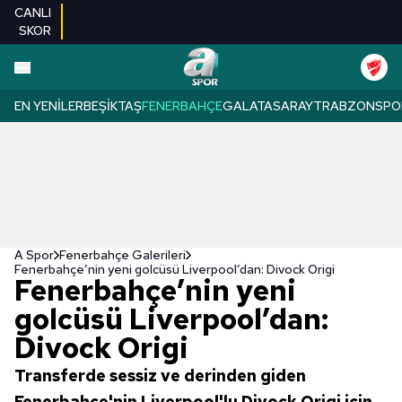
CANLI
SKOR
EN YENILER
BEŞIKTAŞ
FENERBAHÇE
GALATASARAY
TRABZONSPO
A Spor
Fenerbahçe Galerileri
Fenerbahçe’nin yeni golcüsü Liverpool’dan: Divock Origi
Fenerbahçe’nin yeni
golcüsü Liverpool’dan:
Divock Origi
Transferde sessiz ve derinden giden
Fenerbahçe'nin Liverpool'lu Divock Origi için