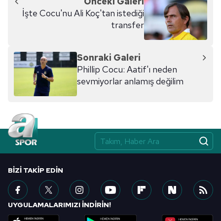
Önceki Galeri
İşte Cocu'nu Ali Koç'tan istediği
transfer
Sonraki Galeri
Phillip Cocu: Aatif'ı neden
sevmiyorlar anlamış değilim
BIZI TAKIP EDIN
UYGULAMALARIMIZI İNDİRİN!