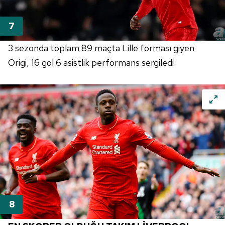
6698 sayılı Kişisel Verilerin Korunması Kanunu uyarınca
hazırlanmış Aydınlatma Metnimizi okumak ve sitemizde
ilgili mevzuata uygun olarak kullanılan çerezlerle ilgili bilgi
almak için lütfen
tıklayınız
.
3 sezonda toplam 89 maçta Lille forması giyen
Origi, 16 gol 6 asistlik performans sergiledi.