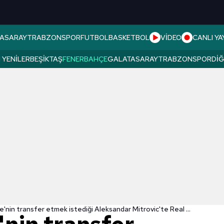
ASARAY
TRABZONSPOR
FUTBOL
BASKETBOL
VİDEO
CANLI YA
 YENILER
BEŞIKTAŞ
FENERBAHÇE
GALATASARAY
TRABZONSPOR
DI
Fenerbahçe'nin transfer etmek istediği Aleksandar Mitrovic'te Real Betis ve Fulham da ilgileniyor