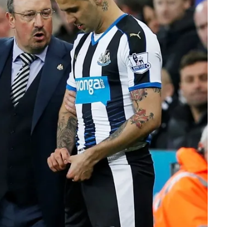
 çerezlerle ilgili bilgi almak için lütfen
tıklayınız
.