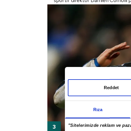
sportif direktör Damien Comolli p
Reddet
Rıza
"Sitelerimizde reklam ve paza