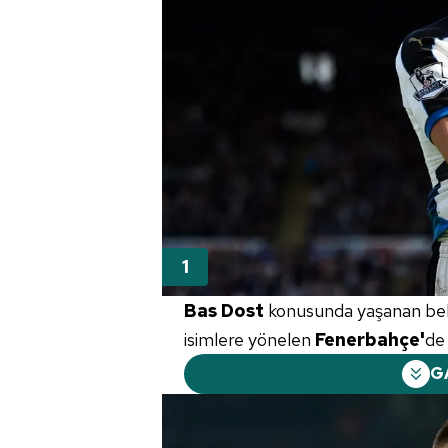
Bas Dost
konusunda yaşanan belir
isimlere yönelen
Fenerbahçe'
de
G