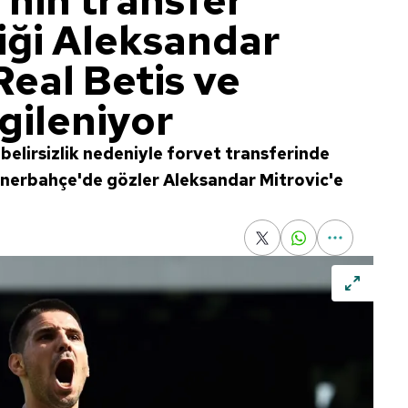
nin transfer
iği Aleksandar
Real Betis ve
gileniyor
elirsizlik nedeniyle forvet transferinde
Fenerbahçe'de gözler Aleksandar Mitrovic'e