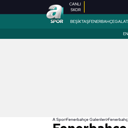
CANLI
SKOR
BEŞİKTAŞ
FENERBAHÇE
GALAT
EN
A Spor
Fenerbahçe Galerileri