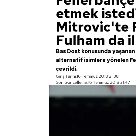
Fenerbahçe'
etmek isted
Mitrovic'te 
Fulham da il
Bas Dost konusunda yaşanan b
alternatif isimlere yönelen 
çevrildi.
Giriş Tarihi:
16 Temmuz 2018 21:38
Son Güncelleme:
16 Temmuz 2018 21:47