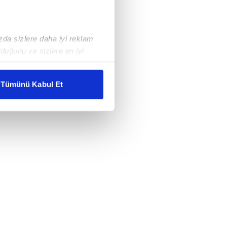
ızda sizlere daha iyi reklam
duğunu ve sizlere en iyi
liyetlerimizi karşılamak
Tümünü Kabul Et
ar gösterilmeyecektir."
çerezler kullanılmaktadır. Bu
u hizmetlerinin sunulması
i ve sizlere yönelik
nılacaktır.
kin detaylı bilgi için Ayarlar
ak ve sitemizde ilgili