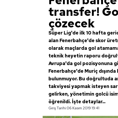
Fenerbahçe'
transfer! G
çözecek
Süper Lig'de ilk 10 hafta geri
alan Fenerbahçe'de skor üretm
olarak maçlarda gol atamama 
teknik heyetin raporu doğrul
Avrupa'da gol pozisyonuna gi
Fenerbahçe'de Muriç dışında b
bulunmuyor. Bu doğrultuda a
takviyesi yapmak isteyen sar
gelirken, yönetimin golcü isi
öğrenildi. İşte detaylar...
Giriş Tarihi:
06 Kasım 2019 19:41