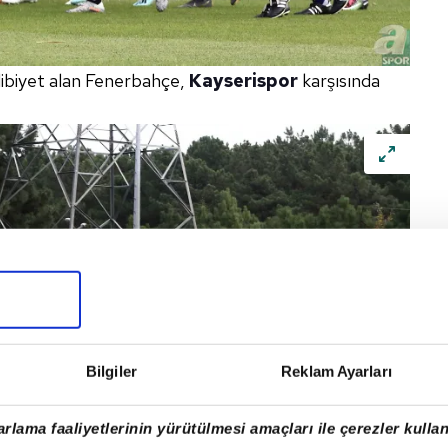
alibiyet alan Fenerbahçe,
Kayserispor
karşısında
Bilgiler
Reklam Ayarları
rlama faaliyetlerinin yürütülmesi amaçları ile çerezler kullan