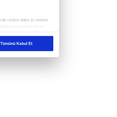
ızda sizlere daha iyi reklam
duğunu ve sizlere en iyi
liyetlerimizi karşılamak
Tümünü Kabul Et
ar gösterilmeyecektir."
çerezler kullanılmaktadır. Bu
u hizmetlerinin sunulması
i ve sizlere yönelik
nılacaktır.
kin detaylı bilgi için Ayarlar
ak ve sitemizde ilgili