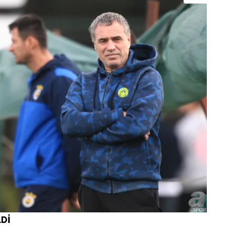
 çerezlerle ilgili bilgi almak için lütfen
tıklayınız
.
Dİ