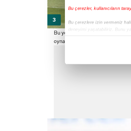
Bu çerezler, kullanıcıların tara
Bu çerezlere izin vermeniz halin
deneyimi yaşatabiliriz. Bunu y
Bu yenilgiye rağmen moral bozmay
içerikleri sunabilmek adına el
oynanan futboldan ise bir hayli 
noktasında tek gelir kalemimiz 
Her halükârda, kullanıcılar, bu 
Sizlere daha iyi bir hizmet sun
çerezler vasıtasıyla çeşitli kiş
amacıyla kullanılmaktadır. Diğer
reklam/pazarlama faaliyetlerinin
Çerezlere ilişkin tercihlerinizi 
butonuna tıklayabilir,
Çerez Bi
6698 sayılı Kişisel Verilerin 