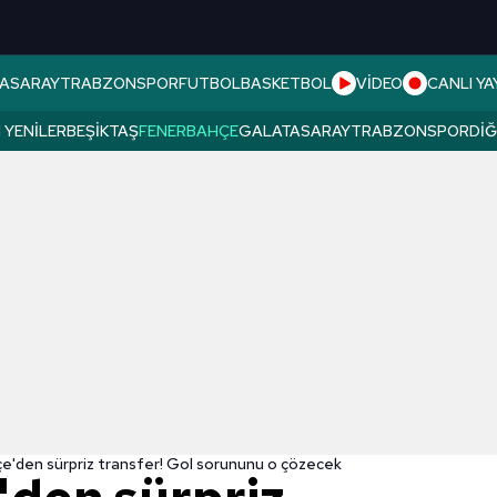
ASARAY
TRABZONSPOR
FUTBOL
BASKETBOL
VİDEO
CANLI YA
 YENILER
BEŞIKTAŞ
FENERBAHÇE
GALATASARAY
TRABZONSPOR
DI
e'den sürpriz transfer! Gol sorununu o çözecek