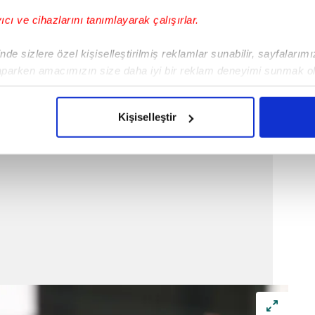
yıcı ve cihazlarını tanımlayarak çalışırlar.
de sizlere özel kişiselleştirilmiş reklamlar sunabilir, sayfalarım
aparken amacımızın size daha iyi bir reklam deneyimi sunmak ol
an Fenerbahçe'de, taraftarlar ve teknik ekip
imizden gelen çabayı gösterdiğimizi ve bu noktada, reklamların ma
memnun.
olduğunu sizlere hatırlatmak isteriz.
Kişiselleştir
çerezlere izin vermedikleri takdirde, kullanıcılara hedefli reklaml
abilmek için İnternet Sitemizde kendimize ve üçüncü kişilere ait 
isel verileriniz işlenmekte olup gerekli olan çerezler bilgi toplum
 çerezler, sitemizin daha işlevsel kılınması ve kişiselleştirilmes
 yapılması, amaçlarıyla sınırlı olarak açık rızanız dahilinde kulla
aşağıda yer alan panel vasıtasıyla belirleyebilirsiniz. Çerezlere iliş
lgilendirme Metnimizi
ziyaret edebilirsiniz.
Korunması Kanunu uyarınca hazırlanmış Aydınlatma Metnimizi okum