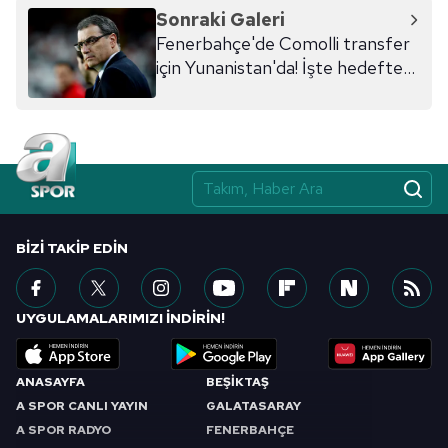
Sonraki Galeri
Fenerbahçe'de Comolli transfer
için Yunanistan'da! İşte hedefteki
isim
BIZI TAKIP EDIN
UYGULAMALARIMIZI İNDİRİN!
ANASAYFA
BEŞİKTAŞ
A SPOR CANLI YAYIN
GALATASARAY
A SPOR RADYO
FENERBAHÇE