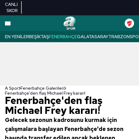
CANLI
SKOR
EN YENILER
BEŞIKTAŞ
FENERBAHÇE
GALATASARAY
TRABZONSPO
A Spor
Fenerbahçe Galerileri
Fenerbahçe'den flaş Michael Frey kararı!
Fenerbahçe'den flaş
Michael Frey kararı!
Gelecek sezonun kadrosunu kurmak için
çalışmalara başlayan Fenerbahçe'de sezon
başında transfer edilen ancak beklenen