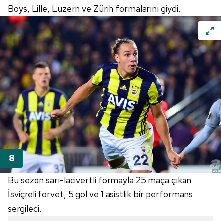
Boys, Lille, Luzern ve Zürih formalarını giydi.
ilgili mevzuata uygun olarak kullanılan çerezlerle ilgili bilgi
almak için lütfen
tıklayınız
.
Bu sezon sarı-lacivertli formayla 25 maça çıkan
İsviçreli forvet, 5 gol ve 1 asistlik bir performans
sergiledi.