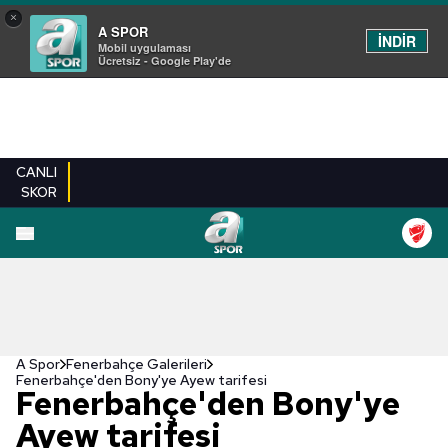
×
A SPOR
İNDİR
Mobil uygulaması
Ücretsiz - Google Play'de
CANLI
SKOR
EN YENILER
BEŞIKTAŞ
FENERBAHÇE
GALATASARAY
TRABZONSPO
A Spor
Fenerbahçe Galerileri
Fenerbahçe'den Bony'ye Ayew tarifesi
Fenerbahçe'den Bony'ye
Ayew tarifesi