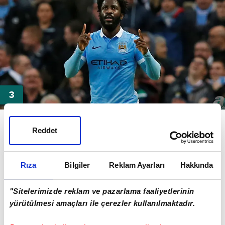
Yıllık 7 milyon Euro kazanan oyuncunun yüksek
maliyetinden kurtulmak isteyen İngilizler, "Alacağı
Reddet
ücret konusunda oyuncuyu ikna edin, bize kiralama
bedeli ödemeyin" mesajını göndermişti.
Rıza
Bilgiler
Reklam Ayarları
Hakkında
"Sitelerimizde reklam ve pazarlama faaliyetlerinin
yürütülmesi amaçları ile çerezler kullanılmaktadır.