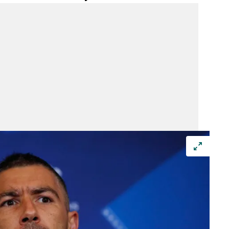
 çerezlerle ilgili bilgi almak için lütfen
tıklayınız
.