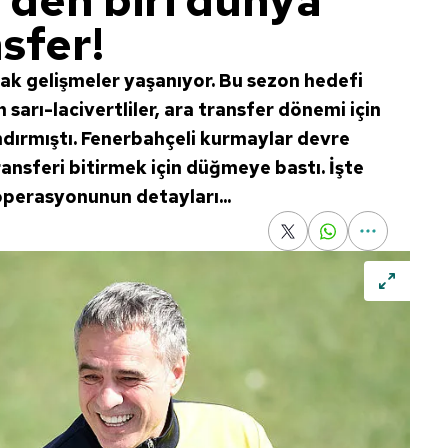
den biri dünya
nsfer!
ak gelişmeler yaşanıyor. Bu sezon hedefi
sarı-lacivertliler, ara transfer dönemi için
andırmıştı. Fenerbahçeli kurmaylar devre
transferi bitirmek için düğmeye bastı. İşte
perasyonunun detayları...