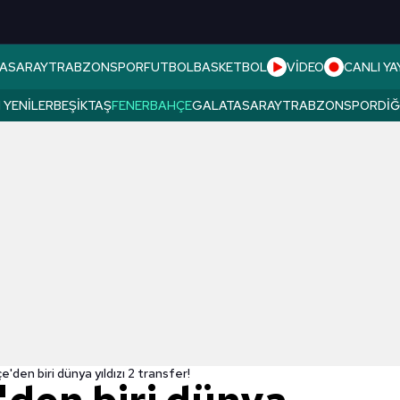
ASARAY
TRABZONSPOR
FUTBOL
BASKETBOL
VİDEO
CANLI YA
 YENILER
BEŞIKTAŞ
FENERBAHÇE
GALATASARAY
TRABZONSPOR
DI
'den biri dünya yıldızı 2 transfer!