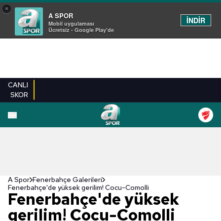
×
A SPOR
İNDİR
Mobil uygulaması
Ücretsiz - Google Play'de
CANLI
SKOR
EN YENILER
BEŞIKTAŞ
FENERBAHÇE
GALATASARAY
TRABZONSPO
A Spor
Fenerbahçe Galerileri
Fenerbahçe'de yüksek gerilim! Cocu-Comolli
Fenerbahçe'de yüksek
gerilim! Cocu-Comolli