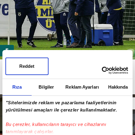
Hollandalı teknik adamın kadro dışı kararlarından da
Reddet
sonradan haberdar olduğu, bu kararların tamamen
Comolli'ye
ait olduğu ve
Cocu'nun
görüşünün
Rıza
Bilgiler
Reklam Ayarları
Hakkında
alınmadığı belirtildi.
"Sitelerimizde reklam ve pazarlama faaliyetlerinin
yürütülmesi amaçları ile çerezler kullanılmaktadır.
Bu çerezler, kullanıcıların tarayıcı ve cihazlarını
tanımlayarak çalışırlar.