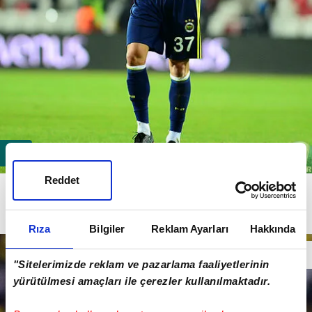
Reddet
Martin Skrtel'in ise eski takım arkadaşı Steven
Gerrard'ın hocası olduğu Glasgow Rangers'in teklifini
kabul edeceği gelen haberler arasında yer alıyor.
Rıza
Bilgiler
Reklam Ayarları
Hakkında
"Sitelerimizde reklam ve pazarlama faaliyetlerinin
yürütülmesi amaçları ile çerezler kullanılmaktadır.