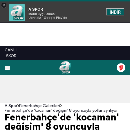
×
A SPOR
İNDİR
Mobil uygulaması
Ücretsiz - Google Play'de
CANLI
SKOR
EN YENILER
BEŞIKTAŞ
FENERBAHÇE
GALATASARAY
TRABZONSPO
A Spor
Fenerbahçe Galerileri
Fenerbahçe'de 'kocaman' değişim' 8 oyuncuyla yollar ayrılıyor
Fenerbahçe'de 'kocaman'
değişim' 8 oyuncuyla