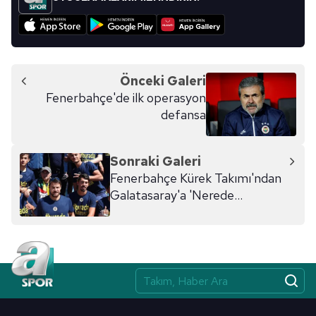
Önceki Galeri
Fenerbahçe'de ilk operasyon
defansa
Sonraki Galeri
Fenerbahçe Kürek Takımı'ndan
Galatasaray'a 'Nerede
Kalmıştık?' göndermesi