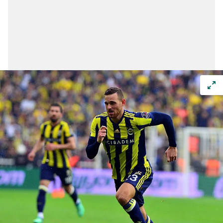
verileriniz işlenmekte olup gerekli olan çerezler bilgi
toplumu hizmetlerinin sunulması amacıyla
kullanılmaktadır. Diğer çerezler, sitemizin daha işlevsel
kılınması ve kişiselleştirilmesi ve sizlere yönelik
reklam/pazarlama faaliyetlerinin yapılması, amaçlarıyla
sınırlı olarak açık rızanız dahilinde kullanılacaktır.
Çerezlere ilişkin tercihlerinizi aşağıda yer alan panel
vasıtasıyla belirleyebilirsiniz. Çerezlere ilişkin detaylı bilgi
için Ayarlar butonuna tıklayabilir,
Çerez Bilgilendirme
Metnimizi
ziyaret edebilirsiniz.
6698 sayılı Kişisel Verilerin Korunması Kanunu uyarınca
hazırlanmış Aydınlatma Metnimizi okumak ve sitemizde
ilgili mevzuata uygun olarak kullanılan çerezlerle ilgili bilgi
almak için lütfen
tıklayınız
.