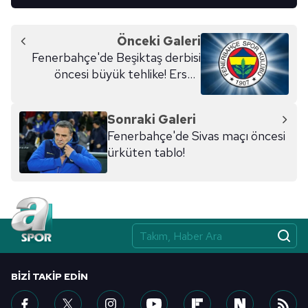
Önceki Galeri
Fenerbahçe'de Beşiktaş derbisi
öncesi büyük tehlike! Ersun
Yanal...
Sonraki Galeri
Fenerbahçe'de Sivas maçı öncesi
ürküten tablo!
BIZI TAKIP EDIN