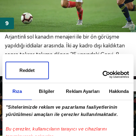
Arjantinli sol kanadın menajeri ile bir ön görüşme
yapıldığı iddialar arasında. İki ay kadro dışı kaldıktan
sonra tekrar takıma dönen 25 yaşındaki Cervi, 8
numarada da oynayabiliyor.
Reddet
Rıza
Bilgiler
Reklam Ayarları
Hakkında
"Sitelerimizde reklam ve pazarlama faaliyetlerinin
yürütülmesi amaçları ile çerezler kullanılmaktadır.
Bu çerezler, kullanıcıların tarayıcı ve cihazlarını