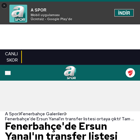
×
A SPOR
İNDİR
Mobil uygulaması
Ücretsiz - Google Play'de
CANLI
SKOR
EN YENILER
BEŞIKTAŞ
FENERBAHÇE
GALATASARAY
TRABZONSPO
A Spor
Fenerbahçe Galerileri
Fenerbahçe'de Ersun Yanal'ın transfer listesi ortaya çıktı! Tam 7 isim
Fenerbahçe'de Ersun
Yanal'ın transfer listesi