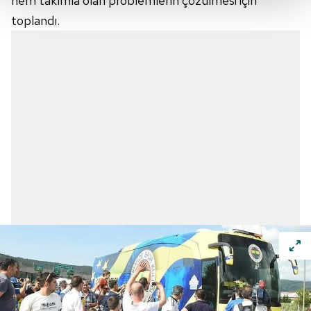
hem takımla olan problemlerin çözülmesi için
Her halükârda, kullanıcılar, bu çerezlere izin vermedikleri
toplandı.
takdirde, kullanıcılara hedefli reklamlar
gösterilmeyecektir."
Sizlere daha iyi bir hizmet sunabilmek için İnternet
Sitemizde kendimize ve üçüncü kişilere ait çerezler
kullanılmaktadır. Bu çerezler vasıtasıyla çeşitli kişisel
verileriniz işlenmekte olup gerekli olan çerezler bilgi
toplumu hizmetlerinin sunulması amacıyla
kullanılmaktadır. Diğer çerezler, sitemizin daha işlevsel
kılınması ve kişiselleştirilmesi ve sizlere yönelik
reklam/pazarlama faaliyetlerinin yapılması, amaçlarıyla
sınırlı olarak açık rızanız dahilinde kullanılacaktır.
Çerezlere ilişkin tercihlerinizi aşağıda yer alan panel
vasıtasıyla belirleyebilirsiniz. Çerezlere ilişkin detaylı bilgi
için Ayarlar butonuna tıklayabilir,
Çerez Bilgilendirme
Metnimizi
ziyaret edebilirsiniz.