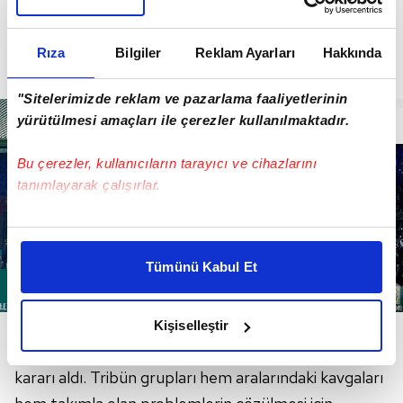
Rıza
Bilgiler
Reklam Ayarları
Hakkında
"Sitelerimizde reklam ve pazarlama faaliyetlerinin
yürütülmesi amaçları ile çerezler kullanılmaktadır.
Bu çerezler, kullanıcıların tarayıcı ve cihazlarını
tanımlayarak çalışırlar.
Bu çerezlere izin vermeniz halinde sizlere özel
kişiselleştirilmiş reklamlar sunabilir, sayfalarımızda sizlere
Tümünü Kabul Et
daha iyi reklam deneyimi yaşatabiliriz. Bunu yaparken
amacımızın size daha iyi bir reklam deneyimi sunmak
olduğunu ve sizlere en iyi içerikleri sunabilmek adına
Taraftarlar da bir araya gelerek 6 yıl sonra
Kişiselleştir
elimizden gelen çabayı gösterdiğimizi ve bu noktada,
gidecekleri Beşiktaş deplasmanında tek ses olma
reklamların maliyetlerimizi karşılamak noktasında tek gelir
kararı aldı. Tribün grupları hem aralarındaki kavgaları
kalemimiz olduğunu sizlere hatırlatmak isteriz.