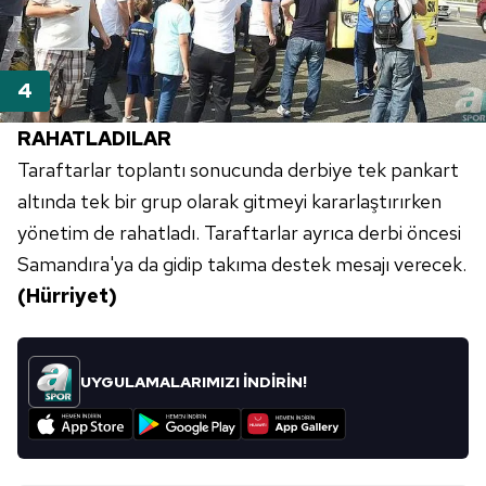
6698 sayılı Kişisel Verilerin Korunması Kanunu uyarınca
hazırlanmış Aydınlatma Metnimizi okumak ve sitemizde
ilgili mevzuata uygun olarak kullanılan çerezlerle ilgili bilgi
almak için lütfen
tıklayınız
.
RAHATLADILAR
Taraftarlar toplantı sonucunda derbiye tek pankart
altında tek bir grup olarak gitmeyi kararlaştırırken
yönetim de rahatladı. Taraftarlar ayrıca derbi öncesi
Samandıra'ya da gidip takıma destek mesajı verecek.
(Hürriyet)
UYGULAMALARIMIZI İNDİRİN!