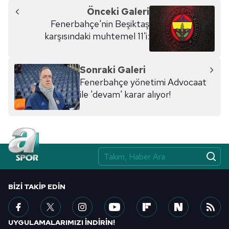
Önceki Galeri
Fenerbahçe'nin Beşiktaş
karşısındaki muhtemel 11'i:
Sonraki Galeri
Fenerbahçe yönetimi Advocaat
ile 'devam' karar alıyor!
BIZI TAKIP EDIN
UYGULAMALARIMIZI İNDİRİN!