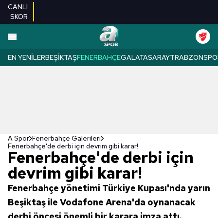
CANLI
SKOR
EN YENILER
BEŞIKTAŞ
FENERBAHÇE
GALATASARAY
TRABZONSPO
A Spor
Fenerbahçe Galerileri
Fenerbahçe'de derbi için devrim gibi karar!
Fenerbahçe'de derbi için
devrim gibi karar!
Fenerbahçe yönetimi Türkiye Kupası'nda yarın
Beşiktaş ile Vodafone Arena'da oynanacak
derbi öncesi önemli bir karara imza attı.