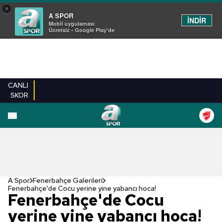
×
A SPOR
İNDİR
Mobil uygulaması
Ücretsiz - Google Play'de
CANLI
SKOR
EN YENILER
BEŞIKTAŞ
FENERBAHÇE
GALATASARAY
TRABZONSPO
A Spor
Fenerbahçe Galerileri
Fenerbahçe'de Cocu yerine yine yabancı hoca!
Fenerbahçe'de Cocu
yerine yine yabancı hoca!