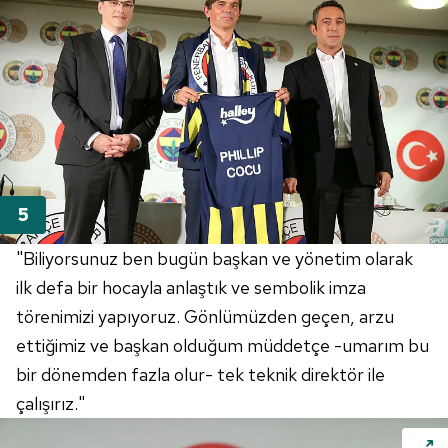
kılınması ve kişiselleştirilmesi ve sizlere yönelik
reklam/pazarlama faaliyetlerinin yapılması, amaçlarıyla
sınırlı olarak açık rızanız dahilinde kullanılacaktır.
Çerezlere ilişkin tercihlerinizi aşağıda yer alan panel
vasıtasıyla belirleyebilirsiniz. Çerezlere ilişkin detaylı bilgi
için Ayarlar butonuna tıklayabilir,
Çerez Bilgilendirme
Metnimizi
ziyaret edebilirsiniz.
6698 sayılı Kişisel Verilerin Korunması Kanunu uyarınca
"Biliyorsunuz ben bugün başkan ve yönetim olarak
hazırlanmış Aydınlatma Metnimizi okumak ve sitemizde
ilgili mevzuata uygun olarak kullanılan çerezlerle ilgili bilgi
ilk defa bir hocayla anlaştık ve sembolik imza
almak için lütfen
tıklayınız
.
törenimizi yapıyoruz. Gönlümüzden geçen, arzu
ettiğimiz ve başkan olduğum müddetçe -umarım bu
bir dönemden fazla olur- tek teknik direktör ile
çalışırız."