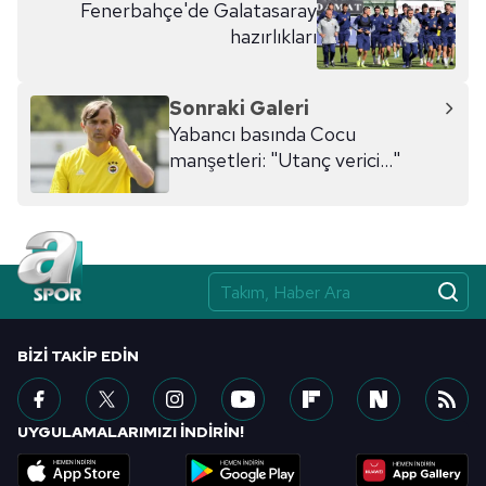
Fenerbahçe'de Galatasaray
hazırlıkları
Sonraki Galeri
Yabancı basında Cocu
manşetleri: "Utanç verici..."
BIZI TAKIP EDIN
UYGULAMALARIMIZI İNDİRİN!