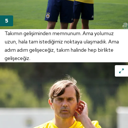
hazırlanmış Aydınlatma Metnimizi okumak ve sitemizde
ilgili mevzuata uygun olarak kullanılan çerezlerle ilgili bilgi
almak için lütfen
tıklayınız
.
Takımın gelişiminden memnunum. Ama yolumuz
uzun, hala tam istediğimiz noktaya ulaşmadık. Ama
adım adım gelişeceğiz, takım halinde hep birlikte
gelişeceğiz.