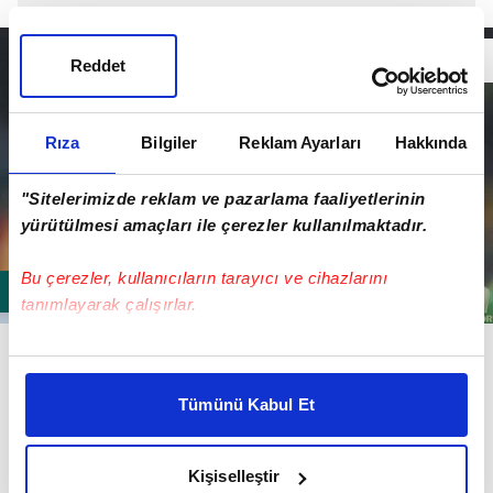
Reddet
Rıza
Bilgiler
Reklam Ayarları
Hakkında
"Sitelerimizde reklam ve pazarlama faaliyetlerinin
yürütülmesi amaçları ile çerezler kullanılmaktadır.
Bu çerezler, kullanıcıların tarayıcı ve cihazlarını
tanımlayarak çalışırlar.
Slovak futbolcu için birçok Anadolu takımı sırada
Bu çerezlere izin vermeniz halinde sizlere özel
bekliyor..
kişiselleştirilmiş reklamlar sunabilir, sayfalarımızda sizlere
Tümünü Kabul Et
daha iyi reklam deneyimi yaşatabiliriz. Bunu yaparken
amacımızın size daha iyi bir reklam deneyimi sunmak
olduğunu ve sizlere en iyi içerikleri sunabilmek adına
Kişiselleştir
elimizden gelen çabayı gösterdiğimizi ve bu noktada,