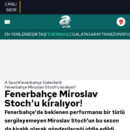
CANLI
SKOR
EN YENILER
BEŞIKTAŞ
FENERBAHÇE
GALATASARAY
TRABZONSPO
A Spor
Fenerbahçe Galerileri
Fenerbahçe Miroslav Stoch'u kiralıyor!
Fenerbahçe Miroslav
Stoch'u kiralıyor!
Fenerbahçe'de beklenen performansı bir türlü
sergileyemeyen Miroslav Stoch'un bu sezon
da kiralık olarak gönderileceği iddia edildi..