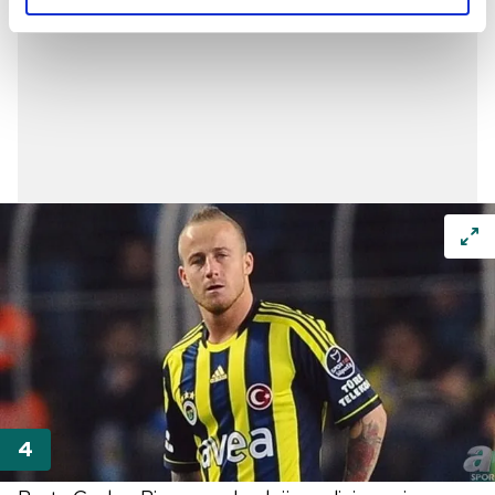
reklamların maliyetlerimizi karşılamak noktasında tek gelir
kalemimiz olduğunu sizlere hatırlatmak isteriz.
Her halükârda, kullanıcılar, bu çerezlere izin vermedikleri
takdirde, kullanıcılara hedefli reklamlar
gösterilmeyecektir."
Sizlere daha iyi bir hizmet sunabilmek için İnternet
Sitemizde kendimize ve üçüncü kişilere ait çerezler
kullanılmaktadır. Bu çerezler vasıtasıyla çeşitli kişisel
verileriniz işlenmekte olup gerekli olan çerezler bilgi
toplumu hizmetlerinin sunulması amacıyla
kullanılmaktadır. Diğer çerezler, sitemizin daha işlevsel
kılınması ve kişiselleştirilmesi ve sizlere yönelik
reklam/pazarlama faaliyetlerinin yapılması, amaçlarıyla
sınırlı olarak açık rızanız dahilinde kullanılacaktır.
Çerezlere ilişkin tercihlerinizi aşağıda yer alan panel