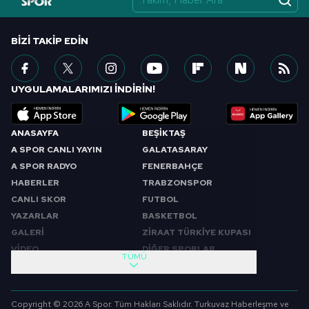
BIZI TAKIP EDIN
UYGULAMALARIMIZI İNDİRİN!
ANASAYFA
BEŞİKTAŞ
A SPOR CANLI YAYIN
GALATASARAY
A SPOR RADYO
FENERBAHÇE
HABERLER
TRABZONSPOR
CANLI SKOR
FUTBOL
YAZARLAR
BASKETBOL
GALERİ
ZİRAAT TÜRKİYE KUPASI
VİDEO
DİĞER SPORLAR
TÜMÜ
PROGRAMLAR
VIDEO
SABAH SPORU
FUTBOL
Copyright © 2026 A Spor. Tüm Hakları Saklıdır. Turkuvaz Haberleşme ve