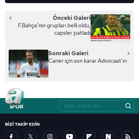
Önceki Galeri
F.Bahçe'nin grupları belli oldu,
capsler patladı
Sonraki Galeri
Caner için son karar Advocaat'ın
BIZI TAKIP EDIN