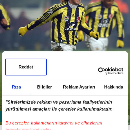
Reddet
Rıza
Bilgiler
Reklam Ayarları
Hakkında
"Sitelerimizde reklam ve pazarlama faaliyetlerinin
yürütülmesi amaçları ile çerezler kullanılmaktadır.
Bu çerezler, kullanıcıların tarayıcı ve cihazlarını
İki takım 2004-2005 sezonunda da yine
tanımlayarak çalışırlar.