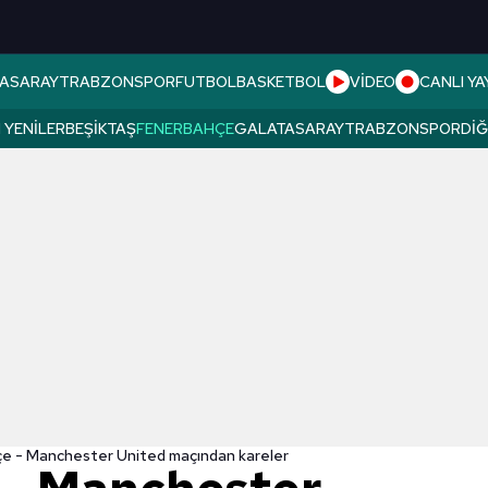
ASARAY
TRABZONSPOR
FUTBOL
BASKETBOL
VİDEO
CANLI YA
 YENILER
BEŞIKTAŞ
FENERBAHÇE
GALATASARAY
TRABZONSPOR
DI
e - Manchester United maçından kareler