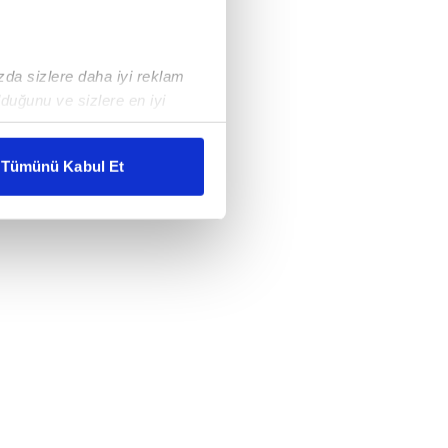
ızda sizlere daha iyi reklam
duğunu ve sizlere en iyi
liyetlerimizi karşılamak
Tümünü Kabul Et
ar gösterilmeyecektir."
çerezler kullanılmaktadır. Bu
u hizmetlerinin sunulması
i ve sizlere yönelik
nılacaktır.
kin detaylı bilgi için Ayarlar
ak ve sitemizde ilgili