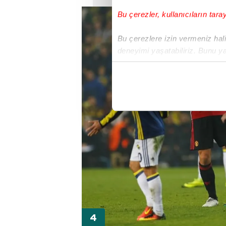
Bu çerezler, kullanıcıların tara
Bu çerezlere izin vermeniz halin
deneyimi yaşatabiliriz. Bunu y
içerikleri sunabilmek adına el
noktasında tek gelir kalemimiz 
Her halükârda, kullanıcılar, bu 
Sizlere daha iyi bir hizmet sun
çerezler vasıtasıyla çeşitli kiş
amacıyla kullanılmaktadır. Diğer
reklam/pazarlama faaliyetlerinin
Çerezlere ilişkin tercihlerinizi 
butonuna tıklayabilir,
Çerez Bi
6698 sayılı Kişisel Verilerin 