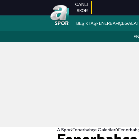
CANLI
SKOR
BEŞİKTAŞ
FENERBAHÇE
GALAT
EN
A Spor
Fenerbahçe Galerileri
Fenerbahç