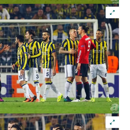
 çerezlerle ilgili bilgi almak için lütfen
tıklayınız
.