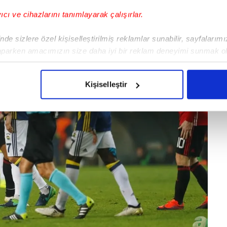
yıcı ve cihazlarını tanımlayarak çalışırlar.
de sizlere özel kişiselleştirilmiş reklamlar sunabilir, sayfalarım
aparken amacımızın size daha iyi bir reklam deneyimi sunmak ol
imizden gelen çabayı gösterdiğimizi ve bu noktada, reklamların ma
olduğunu sizlere hatırlatmak isteriz.
Kişiselleştir
çerezlere izin vermedikleri takdirde, kullanıcılara hedefli reklaml
abilmek için İnternet Sitemizde kendimize ve üçüncü kişilere ait 
isel verileriniz işlenmekte olup gerekli olan çerezler bilgi toplum
 çerezler, sitemizin daha işlevsel kılınması ve kişiselleştirilmes
 yapılması, amaçlarıyla sınırlı olarak açık rızanız dahilinde kulla
aşağıda yer alan panel vasıtasıyla belirleyebilirsiniz. Çerezlere iliş
lgilendirme Metnimizi
ziyaret edebilirsiniz.
Korunması Kanunu uyarınca hazırlanmış Aydınlatma Metnimizi okum