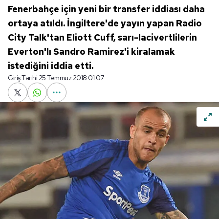
Fenerbahçe için yeni bir transfer iddiası daha
ortaya atıldı. İngiltere'de yayın yapan Radio
City Talk'tan Eliott Cuff, sarı-lacivertlilerin
Everton'lı Sandro Ramirez'i kiralamak
istediğini iddia etti.
Giriş Tarihi:
25 Temmuz 2018 01:07