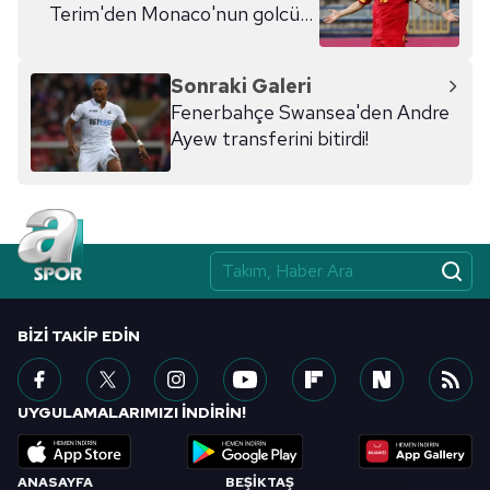
Terim'den Monaco'nun golcüsü
Stevan Jovetic'e veto
Sonraki Galeri
Fenerbahçe Swansea'den Andre
Ayew transferini bitirdi!
BIZI TAKIP EDIN
UYGULAMALARIMIZI İNDİRİN!
ANASAYFA
BEŞİKTAŞ