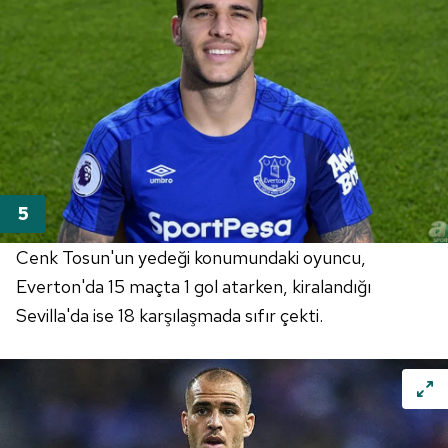
kılınması ve kişiselleştirilmesi ve sizlere yönelik
reklam/pazarlama faaliyetlerinin yapılması, amaçlarıyla
sınırlı olarak açık rızanız dahilinde kullanılacaktır.
Çerezlere ilişkin tercihlerinizi aşağıda yer alan panel
vasıtasıyla belirleyebilirsiniz. Çerezlere ilişkin detaylı bilgi
için Ayarlar butonuna tıklayabilir,
Çerez Bilgilendirme
Metnimizi
ziyaret edebilirsiniz.
6698 sayılı Kişisel Verilerin Korunması Kanunu uyarınca
hazırlanmış Aydınlatma Metnimizi okumak ve sitemizde
Cenk Tosun'un yedeği konumundaki oyuncu,
ilgili mevzuata uygun olarak kullanılan çerezlerle ilgili bilgi
Everton'da 15 maçta 1 gol atarken, kiralandığı
almak için lütfen
tıklayınız
.
Sevilla'da ise 18 karşılaşmada sıfır çekti.