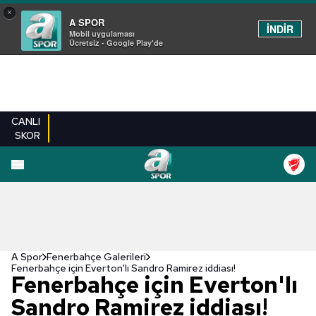
×
A SPOR
İNDİR
Mobil uygulaması
Ücretsiz - Google Play'de
CANLI
SKOR
EN YENILER
BEŞIKTAŞ
FENERBAHÇE
GALATASARAY
TRABZONSPO
A Spor
Fenerbahçe Galerileri
Fenerbahçe için Everton'lı Sandro Ramirez iddiası!
Fenerbahçe için Everton'lı
Sandro Ramirez iddiası!