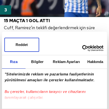
15 MAÇTA 1 GOL ATTI
Cuff, Ramirez'in teklifi değerlendirmek için süre
istediğini, Everton yönetiminin ise ilk hedefinin
oyuncuyu satmak olduğunu belirtti.
Reddet
Rıza
Bilgiler
Reklam Ayarları
Hakkında
"Sitelerimizde reklam ve pazarlama faaliyetlerinin
yürütülmesi amaçları ile çerezler kullanılmaktadır.
Bu çerezler, kullanıcıların tarayıcı ve cihazlarını
tanımlayarak çalışırlar.