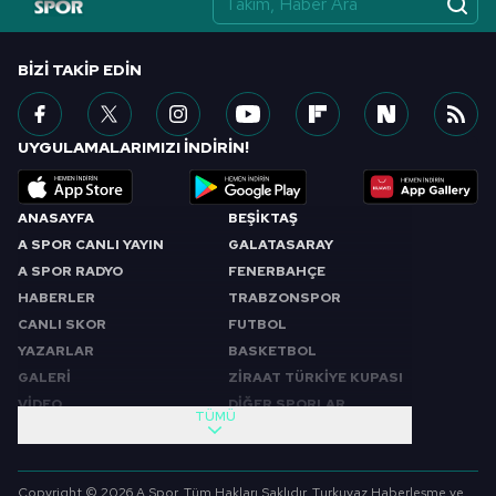
BIZI TAKIP EDIN
UYGULAMALARIMIZI İNDİRİN!
ANASAYFA
BEŞİKTAŞ
A SPOR CANLI YAYIN
GALATASARAY
A SPOR RADYO
FENERBAHÇE
HABERLER
TRABZONSPOR
CANLI SKOR
FUTBOL
YAZARLAR
BASKETBOL
GALERİ
ZİRAAT TÜRKİYE KUPASI
VİDEO
DİĞER SPORLAR
TÜMÜ
PROGRAMLAR
VIDEO
SABAH SPORU
FUTBOL
Copyright © 2026 A Spor. Tüm Hakları Saklıdır. Turkuvaz Haberleşme ve