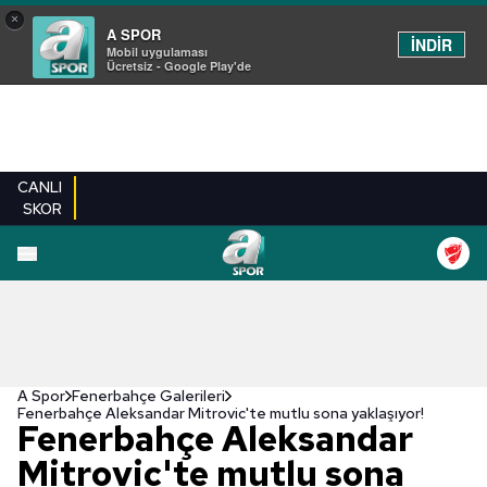
×
A SPOR
İNDİR
Mobil uygulaması
Ücretsiz - Google Play'de
CANLI
SKOR
EN YENILER
BEŞIKTAŞ
FENERBAHÇE
GALATASARAY
TRABZONSPO
A Spor
Fenerbahçe Galerileri
Fenerbahçe Aleksandar Mitrovic'te mutlu sona yaklaşıyor!
Fenerbahçe Aleksandar
Mitrovic'te mutlu sona