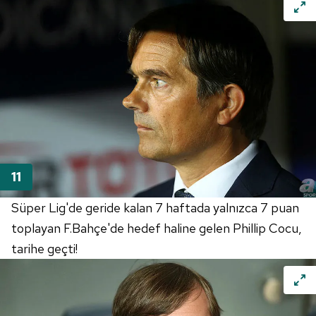
için Ayarlar butonuna tıklayabilir,
Çerez Bilgilendirme
Metnimizi
ziyaret edebilirsiniz.
6698 sayılı Kişisel Verilerin Korunması Kanunu uyarınca
hazırlanmış Aydınlatma Metnimizi okumak ve sitemizde
ilgili mevzuata uygun olarak kullanılan çerezlerle ilgili bilgi
almak için lütfen
tıklayınız
.
Süper Lig'de geride kalan 7 haftada yalnızca 7 puan
toplayan F.Bahçe'de hedef haline gelen Phillip Cocu,
tarihe geçti!