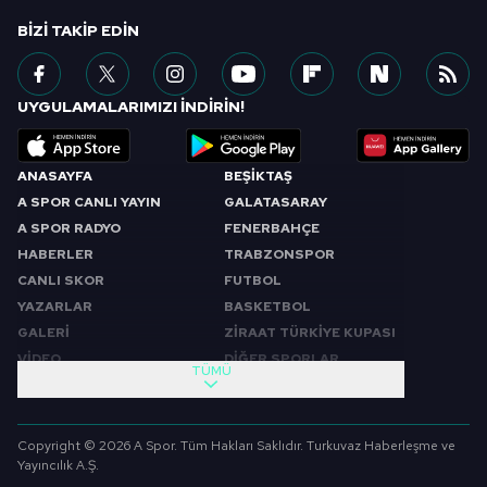
BIZI TAKIP EDIN
UYGULAMALARIMIZI İNDİRİN!
ANASAYFA
BEŞİKTAŞ
A SPOR CANLI YAYIN
GALATASARAY
A SPOR RADYO
FENERBAHÇE
HABERLER
TRABZONSPOR
CANLI SKOR
FUTBOL
YAZARLAR
BASKETBOL
GALERİ
ZİRAAT TÜRKİYE KUPASI
VİDEO
DİĞER SPORLAR
TÜMÜ
PROGRAMLAR
VIDEO
SABAH SPORU
FUTBOL
Copyright © 2026 A Spor. Tüm Hakları Saklıdır. Turkuvaz Haberleşme ve
SPOR GÜNDEMİ
BASKETBOL
Yayıncılık A.Ş.