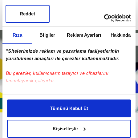
Reddet
Rıza
Bilgiler
Reklam Ayarları
Hakkında
"Sitelerimizde reklam ve pazarlama faaliyetlerinin
yürütülmesi amaçları ile çerezler kullanılmaktadır.
Bu çerezler, kullanıcıların tarayıcı ve cihazlarını
tanımlayarak çalışırlar.
Bu çerezlere izin vermeniz halinde sizlere özel
kişiselleştirilmiş reklamlar sunabilir, sayfalarımızda sizlere
Tümünü Kabul Et
daha iyi reklam deneyimi yaşatabiliriz. Bunu yaparken
Fesih olur ve o sezonda Fenerbahçe şampiyon olursa
amacımızın size daha iyi bir reklam deneyimi sunmak
olduğunu ve sizlere en iyi içerikleri sunabilmek adına
tüm bonusları alacak.
Kişiselleştir
elimizden gelen çabayı gösterdiğimizi ve bu noktada,