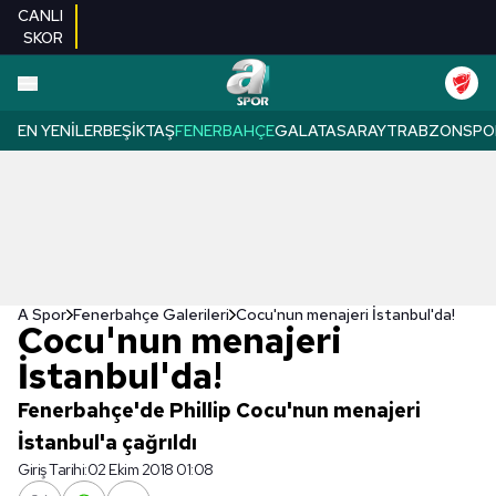
CANLI
SKOR
EN YENILER
BEŞIKTAŞ
FENERBAHÇE
GALATASARAY
TRABZONSPO
A Spor
Fenerbahçe Galerileri
Cocu'nun menajeri İstanbul'da!
Cocu'nun menajeri
İstanbul'da!
Fenerbahçe'de Phillip Cocu'nun menajeri
İstanbul'a çağrıldı
Giriş Tarihi:
02 Ekim 2018 01:08