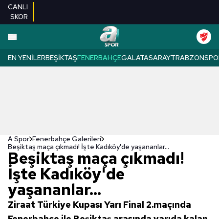
CANLI
SKOR
EN YENILER
BEŞIKTAŞ
FENERBAHÇE
GALATASARAY
TRABZONSPO
A Spor
Fenerbahçe Galerileri
Beşiktaş maça çıkmadı! İşte Kadıköy'de yaşananlar...
Beşiktaş maça çıkmadı!
İşte Kadıköy'de
yaşananlar...
Ziraat Türkiye Kupası Yarı Final 2.maçında
Fenerbahçe ile Beşiktaş arasında yarıda kalan