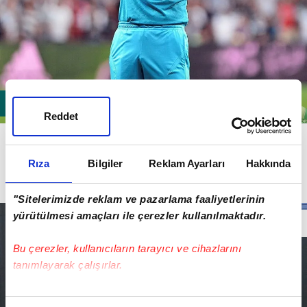
Reddet
KARARI TFF VERECEK
Mete Kalkavan tarafından iptal edilen derbiyle ilgili
Rıza
Bilgiler
Reklam Ayarları
Hakkında
nihai kararı Türkiye Futbol Federasyonu (TFF)
verecek.
"Sitelerimizde reklam ve pazarlama faaliyetlerinin
yürütülmesi amaçları ile çerezler kullanılmaktadır.
Bu çerezler, kullanıcıların tarayıcı ve cihazlarını
tanımlayarak çalışırlar.
Bu çerezlere izin vermeniz halinde sizlere özel