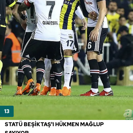
reklam/pazarlama faaliyetlerinin yapılması, amaçlarıyla
sınırlı olarak açık rızanız dahilinde kullanılacaktır.
Çerezlere ilişkin tercihlerinizi aşağıda yer alan panel
vasıtasıyla belirleyebilirsiniz. Çerezlere ilişkin detaylı bilgi
için Ayarlar butonuna tıklayabilir,
Çerez Bilgilendirme
Metnimizi
ziyaret edebilirsiniz.
6698 sayılı Kişisel Verilerin Korunması Kanunu uyarınca
hazırlanmış Aydınlatma Metnimizi okumak ve sitemizde
ilgili mevzuata uygun olarak kullanılan çerezlerle ilgili bilgi
almak için lütfen
tıklayınız
.
STATÜ BEŞİKTAŞ'I HÜKMEN MAĞLUP
SAYIYOR