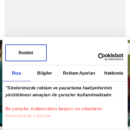
Reddet
Rıza
Bilgiler
Reklam Ayarları
Hakkında
"Sitelerimizde reklam ve pazarlama faaliyetlerinin
yürütülmesi amaçları ile çerezler kullanılmaktadır.
Bu çerezler, kullanıcıların tarayıcı ve cihazlarını
tanımlayarak çalışırlar.
Bu çerezlere izin vermeniz halinde sizlere özel