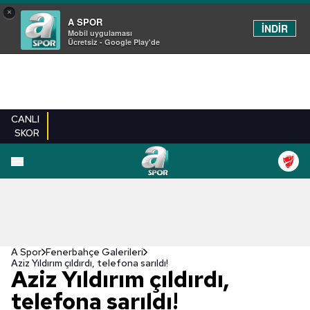
×
A SPOR
İNDİR
Mobil uygulaması
Ücretsiz - Google Play'de
CANLI
SKOR
EN YENILER
BEŞIKTAŞ
FENERBAHÇE
GALATASARAY
TRABZONSPO
A Spor
Fenerbahçe Galerileri
Aziz Yıldırım çıldırdı, telefona sarıldı!
Aziz Yıldırım çıldırdı,
telefona sarıldı!