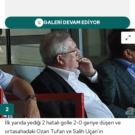
GALERİ DEVAM EDİYOR
İlk yarıda yediği 2 hatalı golle 2-0 geriye düşen ve
ortasahadaki Ozan Tufan ve Salih Uçan'ın