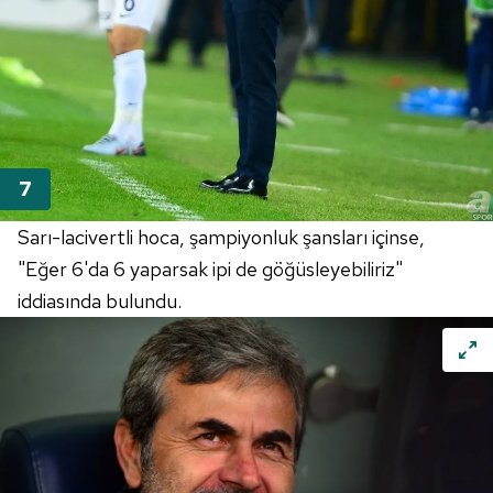
vasıtasıyla belirleyebilirsiniz. Çerezlere ilişkin detaylı bilgi
için Ayarlar butonuna tıklayabilir,
Çerez Bilgilendirme
Metnimizi
ziyaret edebilirsiniz.
6698 sayılı Kişisel Verilerin Korunması Kanunu uyarınca
hazırlanmış Aydınlatma Metnimizi okumak ve sitemizde
ilgili mevzuata uygun olarak kullanılan çerezlerle ilgili bilgi
almak için lütfen
tıklayınız
.
Sarı-lacivertli hoca, şampiyonluk şansları içinse,
"Eğer 6'da 6 yaparsak ipi de göğüsleyebiliriz"
iddiasında bulundu.