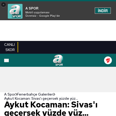
×
A SPOR
İNDİR
Mobil uygulaması
Ücretsiz - Google Play'de
CANLI
SKOR
EN YENILER
BEŞIKTAŞ
FENERBAHÇE
GALATASARAY
TRABZONSPO
A Spor
Fenerbahçe Galerileri
Aykut Kocaman: Sivas'ı geçersek yüzde yüz...
Aykut Kocaman: Sivas'ı
geçersek yüzde yüz...