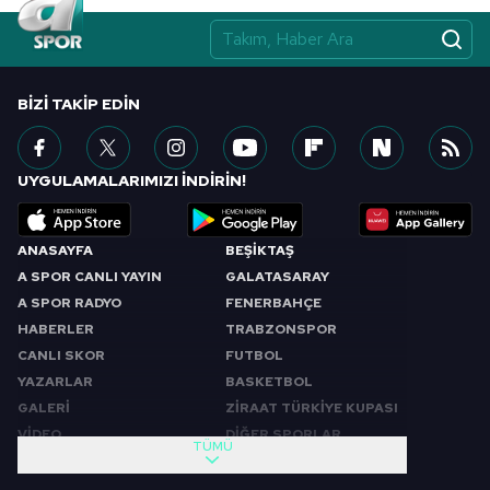
BIZI TAKIP EDIN
UYGULAMALARIMIZI İNDİRİN!
ANASAYFA
BEŞİKTAŞ
A SPOR CANLI YAYIN
GALATASARAY
A SPOR RADYO
FENERBAHÇE
HABERLER
TRABZONSPOR
CANLI SKOR
FUTBOL
YAZARLAR
BASKETBOL
GALERİ
ZİRAAT TÜRKİYE KUPASI
VİDEO
DİĞER SPORLAR
TÜMÜ
PROGRAMLAR
VIDEO