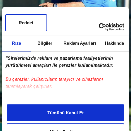
Reddet
Rıza
Bilgiler
Reklam Ayarları
Hakkında
"Sitelerimizde reklam ve pazarlama faaliyetlerinin
yürütülmesi amaçları ile çerezler kullanılmaktadır.
Bu çerezler, kullanıcıların tarayıcı ve cihazlarını
tanımlayarak çalışırlar.
Bu çerezlere izin vermeniz halinde sizlere özel
kişiselleştirilmiş reklamlar sunabilir, sayfalarımızda sizlere
Tümünü Kabul Et
daha iyi reklam deneyimi yaşatabiliriz. Bunu yaparken
amacımızın size daha iyi bir reklam deneyimi sunmak
olduğunu ve sizlere en iyi içerikleri sunabilmek adına