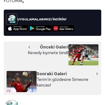
FOTOMAÇ
UYGULAMALARIMIZI İNDİRİN!
Önceki Galeri
Kenedy kıymete bindi!
Sonraki Galeri
Terim'in gözdesine Simeone
kancası!