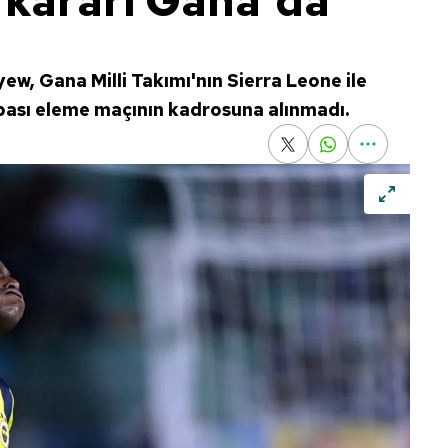
kararı Gana'da
w, Gana Milli Takımı'nın Sierra Leone ile
pası eleme maçının kadrosuna alınmadı.