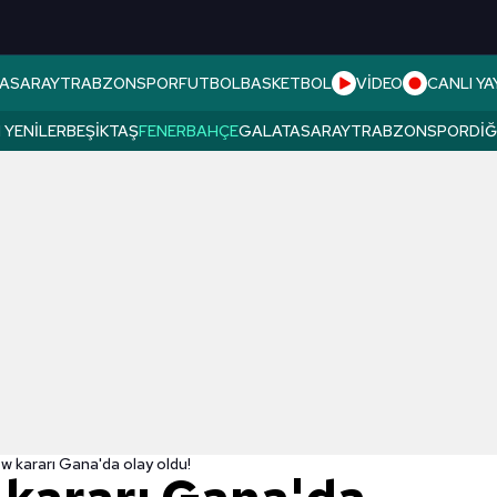
ASARAY
TRABZONSPOR
FUTBOL
BASKETBOL
VİDEO
CANLI YA
 YENILER
BEŞIKTAŞ
FENERBAHÇE
GALATASARAY
TRABZONSPOR
DI
 kararı Gana'da olay oldu!