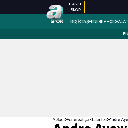
CANLI
SKOR
BEŞİKTAŞ
FENERBAHÇE
GALAT
EN
A Spor
Fenerbahçe Galerileri
Andre Ayew