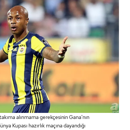
 çerezlerle ilgili bilgi almak için lütfen
tıklayınız
.
i takıma alınmama gerekçesinin Gana'nın
Dünya Kupası hazırlık maçına dayandığı