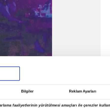
Bilgiler
Reklam Ayarları
e aldatan Potuk, önceki akşam da çapkınlık
ahalarda istenilen performansı veremeyip yedek
rlama faaliyetlerinin yürütülmesi amaçları ile çerezler kullan
lak 1453'teki Çukur adlı mekanda üç güzelle