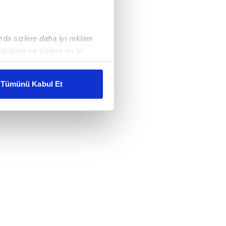
ızda sizlere daha iyi reklam
duğunu ve sizlere en iyi
liyetlerimizi karşılamak
Tümünü Kabul Et
ar gösterilmeyecektir."
çerezler kullanılmaktadır. Bu
u hizmetlerinin sunulması
i ve sizlere yönelik
nılacaktır.
kin detaylı bilgi için Ayarlar
ak ve sitemizde ilgili