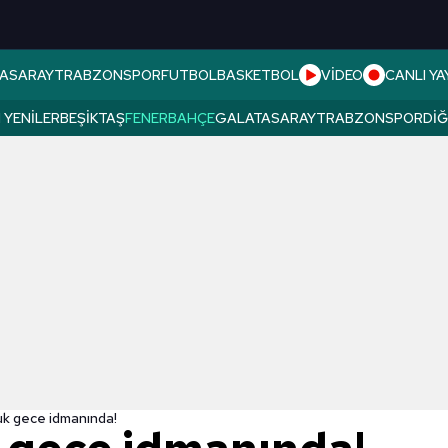
ASARAY
TRABZONSPOR
FUTBOL
BASKETBOL
VİDEO
CANLI YA
 YENILER
BEŞIKTAŞ
FENERBAHÇE
GALATASARAY
TRABZONSPOR
DI
uk gece idmanında!