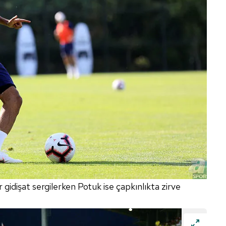
 çerezlerle ilgili bilgi almak için lütfen
tıklayınız
.
gidişat sergilerken Potuk ise çapkınlıkta zirve