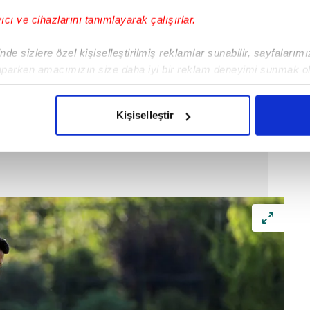
yıcı ve cihazlarını tanımlayarak çalışırlar.
de sizlere özel kişiselleştirilmiş reklamlar sunabilir, sayfalarım
aparken amacımızın size daha iyi bir reklam deneyimi sunmak ol
imizden gelen çabayı gösterdiğimizi ve bu noktada, reklamların ma
olduğunu sizlere hatırlatmak isteriz.
Kişiselleştir
çerezlere izin vermedikleri takdirde, kullanıcılara hedefli reklaml
abilmek için İnternet Sitemizde kendimize ve üçüncü kişilere ait 
isel verileriniz işlenmekte olup gerekli olan çerezler bilgi toplum
 çerezler, sitemizin daha işlevsel kılınması ve kişiselleştirilmes
 yapılması, amaçlarıyla sınırlı olarak açık rızanız dahilinde kulla
aşağıda yer alan panel vasıtasıyla belirleyebilirsiniz. Çerezlere iliş
lgilendirme Metnimizi
ziyaret edebilirsiniz.
Korunması Kanunu uyarınca hazırlanmış Aydınlatma Metnimizi okum