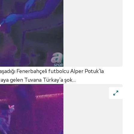
şk yaşadığı Fenerbahçeli futbolcu Alper Potuk'la
raya gelen Tuvana Türkay'a şok...