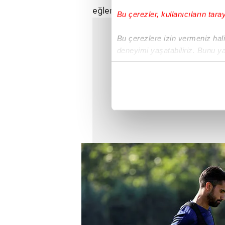
eğlencedeydi.
Bu çerezler, kullanıcıların tara
Bu çerezlere izin vermeniz halin
deneyimi yaşatabiliriz. Bunu y
içerikleri sunabilmek adına el
noktasında tek gelir kalemimiz 
Her halükârda, kullanıcılar, bu 
Sizlere daha iyi bir hizmet sun
çerezler vasıtasıyla çeşitli kiş
amacıyla kullanılmaktadır. Diğer
reklam/pazarlama faaliyetlerinin
Çerezlere ilişkin tercihlerinizi 
butonuna tıklayabilir,
Çerez Bi
6698 sayılı Kişisel Verilerin 