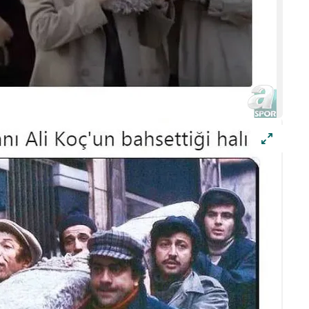
 çerezlerle ilgili bilgi almak için lütfen
tıklayınız
.