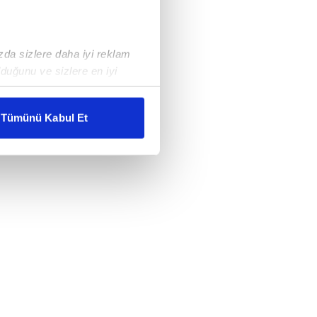
ızda sizlere daha iyi reklam
duğunu ve sizlere en iyi
liyetlerimizi karşılamak
Tümünü Kabul Et
ar gösterilmeyecektir."
çerezler kullanılmaktadır. Bu
u hizmetlerinin sunulması
i ve sizlere yönelik
nılacaktır.
kin detaylı bilgi için Ayarlar
ak ve sitemizde ilgili