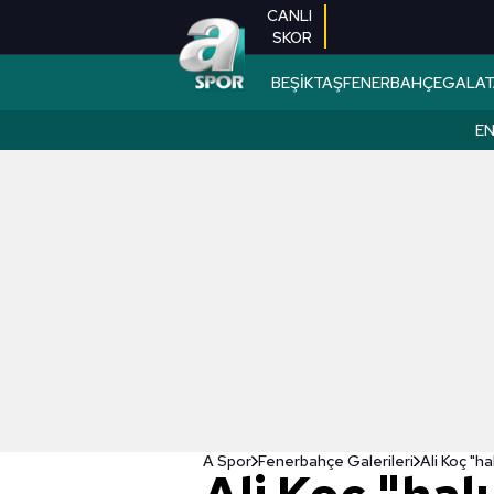
CANLI
SKOR
BEŞİKTAŞ
FENERBAHÇE
GALAT
EN
A Spor
Fenerbahçe Galerileri
Ali Koç "ha