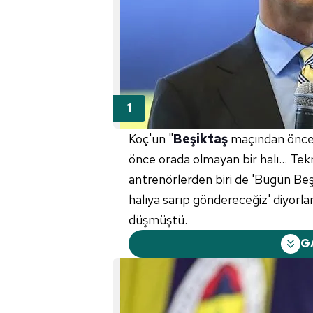
Koç'un "
Beşiktaş
maçından önce 
önce orada olmayan bir halı... Tekn
antrenörlerden biri de 'Bugün Beş
halıya sarıp göndereceğiz' diyorl
düşmüştü.
G