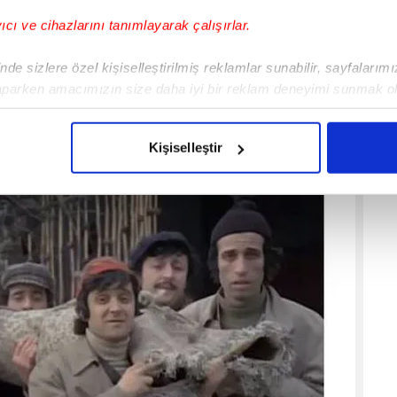
yıcı ve cihazlarını tanımlayarak çalışırlar.
de sizlere özel kişiselleştirilmiş reklamlar sunabilir, sayfalarım
aparken amacımızın size daha iyi bir reklam deneyimi sunmak ol
imizden gelen çabayı gösterdiğimizi ve bu noktada, reklamların ma
olduğunu sizlere hatırlatmak isteriz.
Kişiselleştir
çerezlere izin vermedikleri takdirde, kullanıcılara hedefli reklaml
abilmek için İnternet Sitemizde kendimize ve üçüncü kişilere ait 
isel verileriniz işlenmekte olup gerekli olan çerezler bilgi toplum
 çerezler, sitemizin daha işlevsel kılınması ve kişiselleştirilmes
 yapılması, amaçlarıyla sınırlı olarak açık rızanız dahilinde kulla
aşağıda yer alan panel vasıtasıyla belirleyebilirsiniz. Çerezlere iliş
lgilendirme Metnimizi
ziyaret edebilirsiniz.
Korunması Kanunu uyarınca hazırlanmış Aydınlatma Metnimizi okum