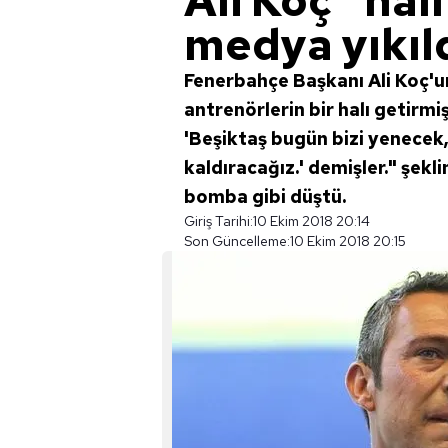
Ali Koç "halı
medya yıkıld
Fenerbahçe Başkanı Ali Koç'u
antrenörlerin bir halı getirmi
'Beşiktaş bugün bizi yenecek,
kaldıracağız.' demişler." şek
bomba gibi düştü.
Giriş Tarihi:
10 Ekim 2018 20:14
Son Güncelleme:
10 Ekim 2018 20:15