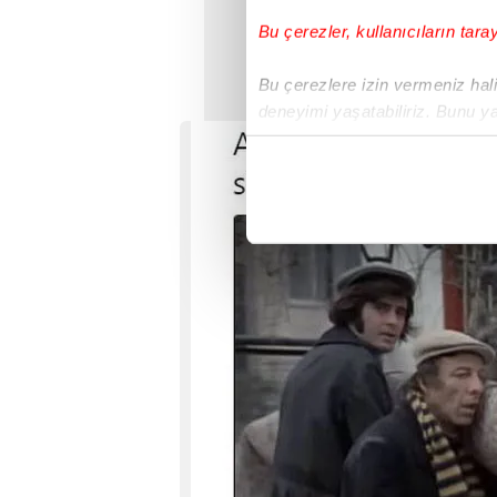
Bu çerezler, kullanıcıların tara
Bu çerezlere izin vermeniz halin
deneyimi yaşatabiliriz. Bunu y
içerikleri sunabilmek adına el
noktasında tek gelir kalemimiz 
Her halükârda, kullanıcılar, bu 
Sizlere daha iyi bir hizmet sun
çerezler vasıtasıyla çeşitli kiş
amacıyla kullanılmaktadır. Diğer
reklam/pazarlama faaliyetlerinin
Çerezlere ilişkin tercihlerinizi 
butonuna tıklayabilir,
Çerez Bi
6698 sayılı Kişisel Verilerin 