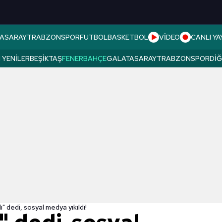
ASARAY
TRABZONSPOR
FUTBOL
BASKETBOL
VİDEO
CANLI YA
 YENILER
BEŞIKTAŞ
FENERBAHÇE
GALATASARAY
TRABZONSPOR
DI
lı" dedi, sosyal medya yıkıldı!