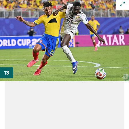
verileriniz işlenmekte olup gerekli olan çerezler bilgi
toplumu hizmetlerinin sunulması amacıyla
kullanılmaktadır. Diğer çerezler, sitemizin daha işlevsel
kılınması ve kişiselleştirilmesi ve sizlere yönelik
reklam/pazarlama faaliyetlerinin yapılması, amaçlarıyla
sınırlı olarak açık rızanız dahilinde kullanılacaktır.
Çerezlere ilişkin tercihlerinizi aşağıda yer alan panel
vasıtasıyla belirleyebilirsiniz. Çerezlere ilişkin detaylı bilgi
için Ayarlar butonuna tıklayabilir,
Çerez Bilgilendirme
Metnimizi
ziyaret edebilirsiniz.
6698 sayılı Kişisel Verilerin Korunması Kanunu uyarınca
hazırlanmış Aydınlatma Metnimizi okumak ve sitemizde
ilgili mevzuata uygun olarak kullanılan çerezlerle ilgili bilgi
almak için lütfen
tıklayınız
.