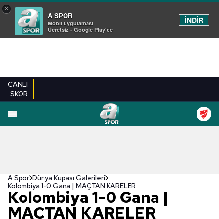
×
A SPOR
İNDİR
Mobil uygulaması
Ücretsiz - Google Play'de
CANLI
SKOR
EN YENILER
BEŞIKTAŞ
FENERBAHÇE
GALATASARAY
TRABZONSPO
A Spor
Dünya Kupası Galerileri
Kolombiya 1-0 Gana | MAÇTAN KARELER
Kolombiya 1-0 Gana |
MAÇTAN KARELER