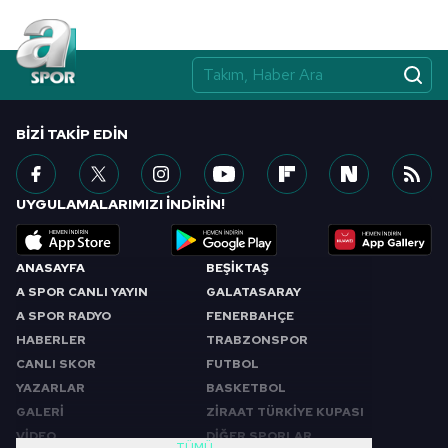
BIZI TAKIP EDIN
UYGULAMALARIMIZI İNDİRİN!
ANASAYFA
BEŞİKTAŞ
A SPOR CANLI YAYIN
GALATASARAY
A SPOR RADYO
FENERBAHÇE
HABERLER
TRABZONSPOR
CANLI SKOR
FUTBOL
YAZARLAR
BASKETBOL
GALERİ
ZİRAAT TÜRKİYE KUPASI
VİDEO
DİĞER SPORLAR
TÜMÜ