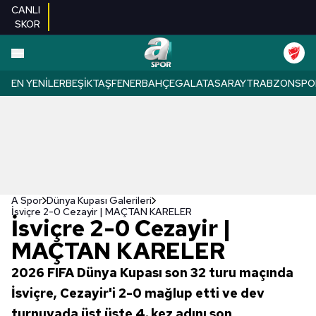
CANLI
SKOR
EN YENILER
BEŞIKTAŞ
FENERBAHÇE
GALATASARAY
TRABZONSPO
A Spor
Dünya Kupası Galerileri
İsviçre 2-0 Cezayir | MAÇTAN KARELER
İsviçre 2-0 Cezayir |
MAÇTAN KARELER
2026 FIFA Dünya Kupası son 32 turu maçında
İsviçre, Cezayir'i 2-0 mağlup etti ve dev
turnuvada üst üste 4. kez adını son