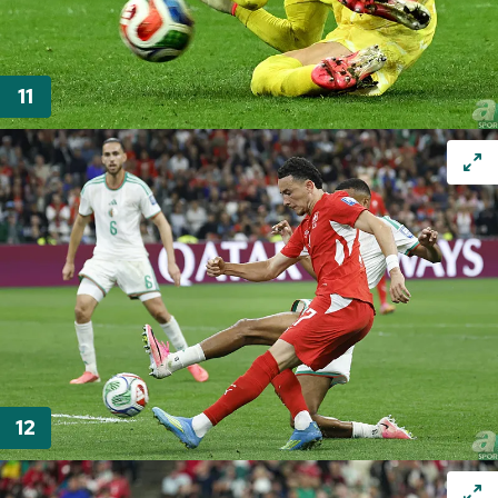
Çerezlere ilişkin tercihlerinizi aşağıda yer alan panel
vasıtasıyla belirleyebilirsiniz. Çerezlere ilişkin detaylı bilgi
için Ayarlar butonuna tıklayabilir,
Çerez Bilgilendirme
Metnimizi
ziyaret edebilirsiniz.
6698 sayılı Kişisel Verilerin Korunması Kanunu uyarınca
hazırlanmış Aydınlatma Metnimizi okumak ve sitemizde
ilgili mevzuata uygun olarak kullanılan çerezlerle ilgili bilgi
almak için lütfen
tıklayınız
.