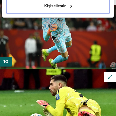
olduğunu ve sizlere en iyi içerikleri sunabilmek adına
Kişiselleştir
elimizden gelen çabayı gösterdiğimizi ve bu noktada,
reklamların maliyetlerimizi karşılamak noktasında tek gelir
kalemimiz olduğunu sizlere hatırlatmak isteriz.
Her halükârda, kullanıcılar, bu çerezlere izin vermedikleri
takdirde, kullanıcılara hedefli reklamlar
gösterilmeyecektir."
Sizlere daha iyi bir hizmet sunabilmek için İnternet
Sitemizde kendimize ve üçüncü kişilere ait çerezler
kullanılmaktadır. Bu çerezler vasıtasıyla çeşitli kişisel
verileriniz işlenmekte olup gerekli olan çerezler bilgi
toplumu hizmetlerinin sunulması amacıyla
kullanılmaktadır. Diğer çerezler, sitemizin daha işlevsel
kılınması ve kişiselleştirilmesi ve sizlere yönelik
reklam/pazarlama faaliyetlerinin yapılması, amaçlarıyla
sınırlı olarak açık rızanız dahilinde kullanılacaktır.