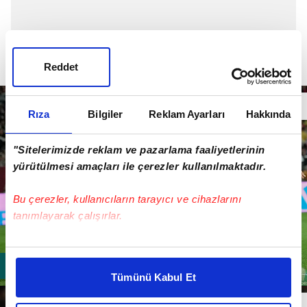
Reddet
Rıza
Bilgiler
Reklam Ayarları
Hakkında
"Sitelerimizde reklam ve pazarlama faaliyetlerinin
yürütülmesi amaçları ile çerezler kullanılmaktadır.
Bu çerezler, kullanıcıların tarayıcı ve cihazlarını
tanımlayarak çalışırlar.
Bu çerezlere izin vermeniz halinde sizlere özel
kişiselleştirilmiş reklamlar sunabilir, sayfalarımızda sizlere
Tümünü Kabul Et
daha iyi reklam deneyimi yaşatabiliriz. Bunu yaparken
amacımızın size daha iyi bir reklam deneyimi sunmak