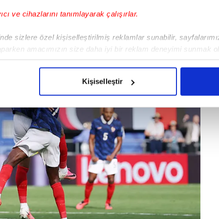
yıcı ve cihazlarını tanımlayarak çalışırlar.
de sizlere özel kişiselleştirilmiş reklamlar sunabilir, sayfalarım
aparken amacımızın size daha iyi bir reklam deneyimi sunmak ol
imizden gelen çabayı gösterdiğimizi ve bu noktada, reklamların ma
olduğunu sizlere hatırlatmak isteriz.
Kişiselleştir
çerezlere izin vermedikleri takdirde, kullanıcılara hedefli reklaml
abilmek için İnternet Sitemizde kendimize ve üçüncü kişilere ait 
isel verileriniz işlenmekte olup gerekli olan çerezler bilgi toplum
 çerezler, sitemizin daha işlevsel kılınması ve kişiselleştirilmes
 yapılması, amaçlarıyla sınırlı olarak açık rızanız dahilinde kulla
aşağıda yer alan panel vasıtasıyla belirleyebilirsiniz. Çerezlere iliş
lgilendirme Metnimizi
ziyaret edebilirsiniz.
Korunması Kanunu uyarınca hazırlanmış Aydınlatma Metnimizi okum