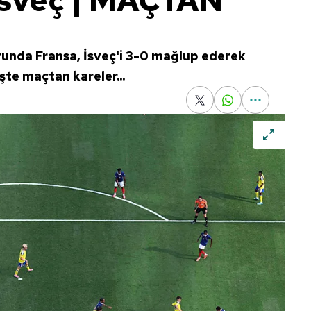
İsveç | MAÇTAN
unda Fransa, İsveç'i 3-0 mağlup ederek
İşte maçtan kareler...