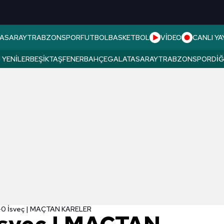
ASARAY
TRABZONSPOR
FUTBOL
BASKETBOL
VİDEO
CANLI YA
 YENILER
BEŞIKTAŞ
FENERBAHÇE
GALATASARAY
TRABZONSPOR
DI
-0 İsveç | MAÇTAN KARELER