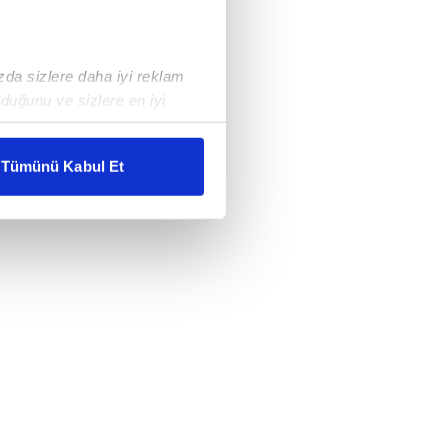
ızda sizlere daha iyi reklam
duğunu ve sizlere en iyi
liyetlerimizi karşılamak
Tümünü Kabul Et
ar gösterilmeyecektir."
çerezler kullanılmaktadır. Bu
u hizmetlerinin sunulması
i ve sizlere yönelik
nılacaktır.
kin detaylı bilgi için Ayarlar
ak ve sitemizde ilgili