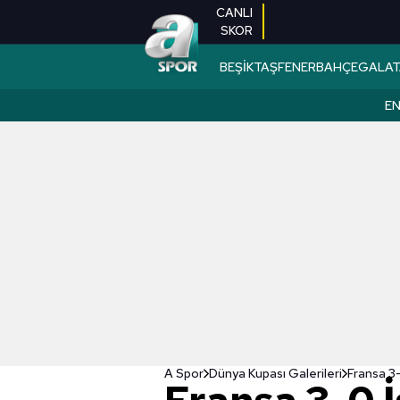
CANLI
SKOR
BEŞİKTAŞ
FENERBAHÇE
GALAT
EN
A Spor
Dünya Kupası Galerileri
Fransa 3