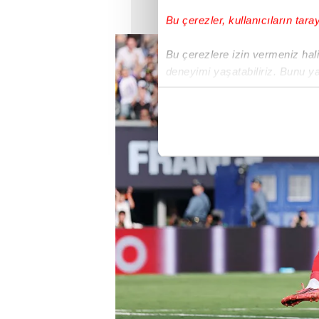
Bu çerezler, kullanıcıların tara
Bu çerezlere izin vermeniz halin
deneyimi yaşatabiliriz. Bunu y
içerikleri sunabilmek adına el
noktasında tek gelir kalemimiz 
Her halükârda, kullanıcılar, bu 
Sizlere daha iyi bir hizmet sun
çerezler vasıtasıyla çeşitli kiş
amacıyla kullanılmaktadır. Diğer
reklam/pazarlama faaliyetlerinin
Çerezlere ilişkin tercihlerinizi 
butonuna tıklayabilir,
Çerez Bi
6698 sayılı Kişisel Verilerin 