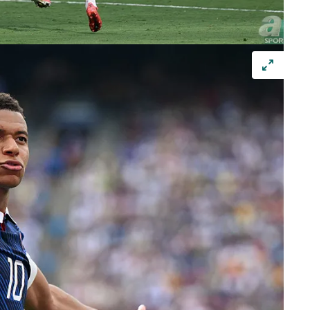
 çerezlerle ilgili bilgi almak için lütfen
tıklayınız
.