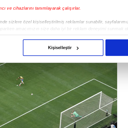
yıcı ve cihazlarını tanımlayarak çalışırlar.
de sizlere özel kişiselleştirilmiş reklamlar sunabilir, sayfalarım
aparken amacımızın size daha iyi bir reklam deneyimi sunmak ol
imizden gelen çabayı gösterdiğimizi ve bu noktada, reklamların ma
olduğunu sizlere hatırlatmak isteriz.
Kişiselleştir
çerezlere izin vermedikleri takdirde, kullanıcılara hedefli reklaml
abilmek için İnternet Sitemizde kendimize ve üçüncü kişilere ait 
isel verileriniz işlenmekte olup gerekli olan çerezler bilgi toplum
 çerezler, sitemizin daha işlevsel kılınması ve kişiselleştirilmes
 yapılması, amaçlarıyla sınırlı olarak açık rızanız dahilinde kulla
aşağıda yer alan panel vasıtasıyla belirleyebilirsiniz. Çerezlere iliş
lgilendirme Metnimizi
ziyaret edebilirsiniz.
Korunması Kanunu uyarınca hazırlanmış Aydınlatma Metnimizi okum