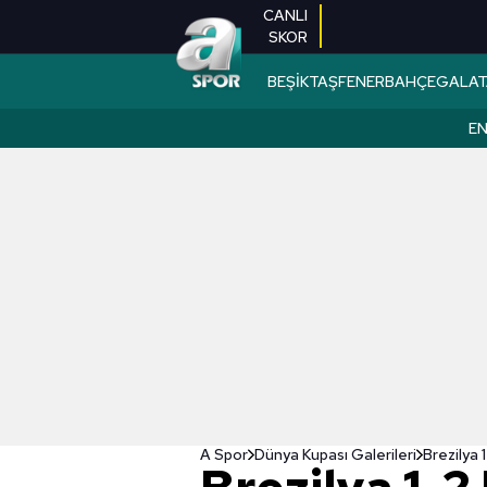
CANLI
SKOR
BEŞİKTAŞ
FENERBAHÇE
GALAT
EN
A Spor
Dünya Kupası Galerileri
Brezilya