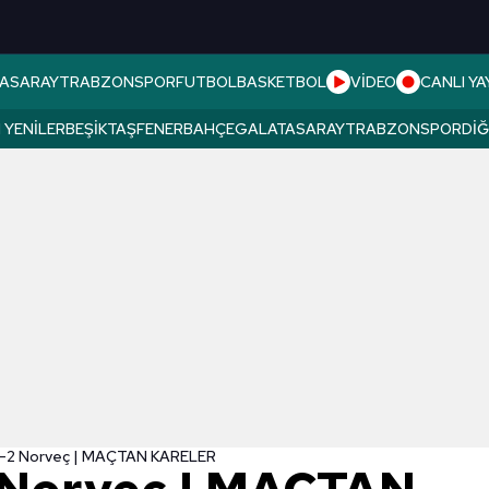
ASARAY
TRABZONSPOR
FUTBOL
BASKETBOL
VİDEO
CANLI YA
 YENILER
BEŞIKTAŞ
FENERBAHÇE
GALATASARAY
TRABZONSPOR
DI
 1-2 Norveç | MAÇTAN KARELER