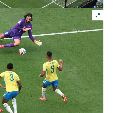
 çerezlerle ilgili bilgi almak için lütfen
tıklayınız
.