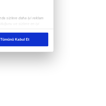
ızda sizlere daha iyi reklam
duğunu ve sizlere en iyi
liyetlerimizi karşılamak
Tümünü Kabul Et
ar gösterilmeyecektir."
çerezler kullanılmaktadır. Bu
u hizmetlerinin sunulması
i ve sizlere yönelik
nılacaktır.
kin detaylı bilgi için Ayarlar
ak ve sitemizde ilgili