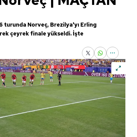
2 Norveç | MAÇTAN
 turunda Norveç, Brezilya'yı Erling
rek çeyrek finale yükseldi. İşte