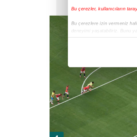
Bu çerezler, kullanıcıların tara
Bu çerezlere izin vermeniz halin
deneyimi yaşatabiliriz. Bunu y
içerikleri sunabilmek adına el
noktasında tek gelir kalemimiz 
Her halükârda, kullanıcılar, bu 
Sizlere daha iyi bir hizmet sun
çerezler vasıtasıyla çeşitli kiş
amacıyla kullanılmaktadır. Diğer
reklam/pazarlama faaliyetlerinin
Çerezlere ilişkin tercihlerinizi 
butonuna tıklayabilir,
Çerez Bi
6698 sayılı Kişisel Verilerin 