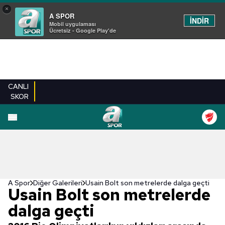
×
A SPOR
İNDİR
Mobil uygulaması
Ücretsiz - Google Play'de
CANLI
SKOR
EN YENILER
BEŞIKTAŞ
FENERBAHÇE
GALATASARAY
TRABZONSPO
A Spor
Diğer Galerileri
Usain Bolt son metrelerde dalga geçti
Usain Bolt son metrelerde
dalga geçti