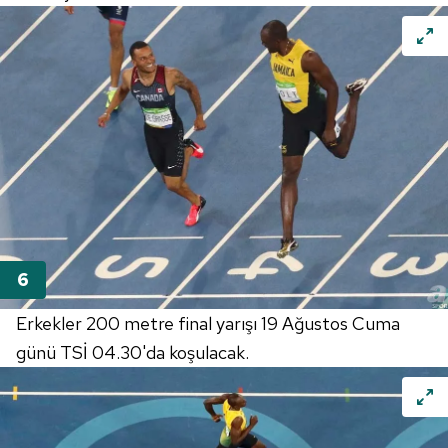
Metnimizi
ziyaret edebilirsiniz.
6698 sayılı Kişisel Verilerin Korunması Kanunu uyarınca
hazırlanmış Aydınlatma Metnimizi okumak ve sitemizde
ilgili mevzuata uygun olarak kullanılan çerezlerle ilgili bilgi
almak için lütfen
tıklayınız
.
Erkekler 200 metre final yarışı 19 Ağustos Cuma
günü TSİ 04.30'da koşulacak.