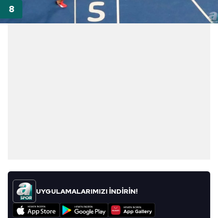
UYGULAMALARIMIZI İNDİRİN!