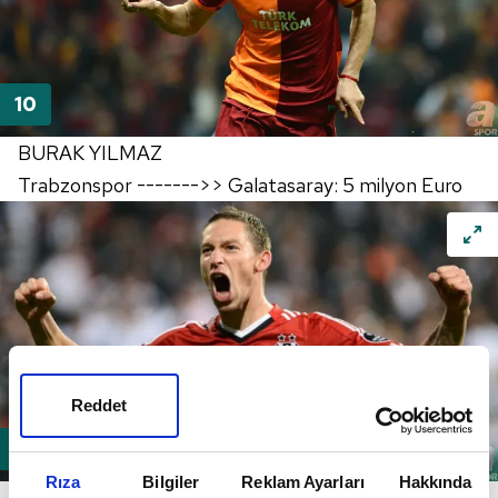
BURAK YILMAZ
Trabzonspor ------->> Galatasaray: 5 milyon Euro
Reddet
Rıza
Bilgiler
Reklam Ayarları
Hakkında
FİLİP HOLOSKO