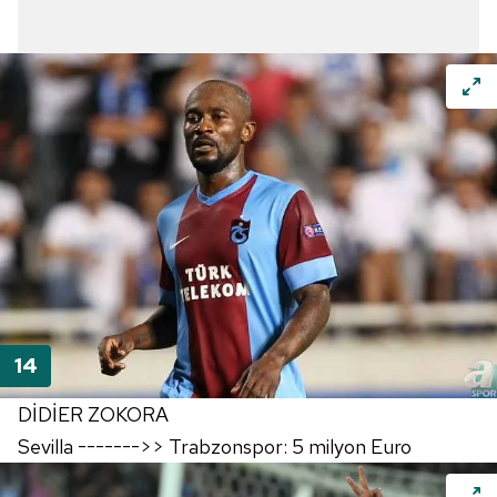
ilgili mevzuata uygun olarak kullanılan çerezlerle ilgili bilgi
almak için lütfen
tıklayınız
.
DİDİER ZOKORA
Sevilla ------->> Trabzonspor: 5 milyon Euro