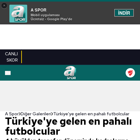
×
A SPOR
İNDİR
Mobil uygulaması
Ücretsiz - Google Play'de
CANLI
SKOR
EN YENILER
BEŞIKTAŞ
FENERBAHÇE
GALATASARAY
TRABZONSPO
A Spor
Diğer Galerileri
Türkiye'ye gelen en pahalı futbolcular
Türkiye'ye gelen en pahalı
futbolcular