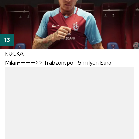
Sizlere daha iyi bir hizmet sunabilmek için İnternet
Sitemizde kendimize ve üçüncü kişilere ait çerezler
kullanılmaktadır. Bu çerezler vasıtasıyla çeşitli kişisel
verileriniz işlenmekte olup gerekli olan çerezler bilgi
toplumu hizmetlerinin sunulması amacıyla
kullanılmaktadır. Diğer çerezler, sitemizin daha işlevsel
KUCKA
kılınması ve kişiselleştirilmesi ve sizlere yönelik
Milan------->> Trabzonspor: 5 milyon Euro
reklam/pazarlama faaliyetlerinin yapılması, amaçlarıyla
sınırlı olarak açık rızanız dahilinde kullanılacaktır.
Çerezlere ilişkin tercihlerinizi aşağıda yer alan panel
vasıtasıyla belirleyebilirsiniz. Çerezlere ilişkin detaylı bilgi
için Ayarlar butonuna tıklayabilir,
Çerez Bilgilendirme
Metnimizi
ziyaret edebilirsiniz.
6698 sayılı Kişisel Verilerin Korunması Kanunu uyarınca
hazırlanmış Aydınlatma Metnimizi okumak ve sitemizde