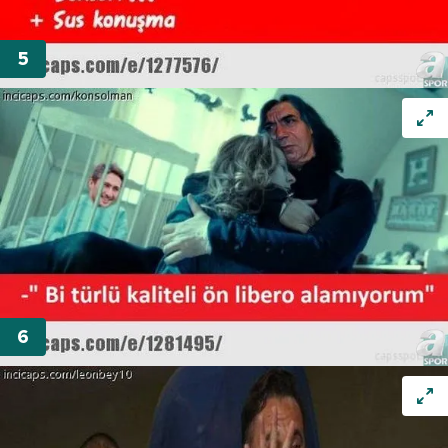
Sizlere daha iyi bir hizmet sunabilmek için İnternet
Sitemizde kendimize ve üçüncü kişilere ait çerezler
kullanılmaktadır. Bu çerezler vasıtasıyla çeşitli kişisel
verileriniz işlenmekte olup gerekli olan çerezler bilgi
toplumu hizmetlerinin sunulması amacıyla
kullanılmaktadır. Diğer çerezler, sitemizin daha işlevsel
kılınması ve kişiselleştirilmesi ve sizlere yönelik
reklam/pazarlama faaliyetlerinin yapılması, amaçlarıyla
sınırlı olarak açık rızanız dahilinde kullanılacaktır.
Çerezlere ilişkin tercihlerinizi aşağıda yer alan panel
vasıtasıyla belirleyebilirsiniz. Çerezlere ilişkin detaylı bilgi
için Ayarlar butonuna tıklayabilir,
Çerez Bilgilendirme
Metnimizi
ziyaret edebilirsiniz.
6698 sayılı Kişisel Verilerin Korunması Kanunu uyarınca
hazırlanmış Aydınlatma Metnimizi okumak ve sitemizde
ilgili mevzuata uygun olarak kullanılan çerezlerle ilgili bilgi