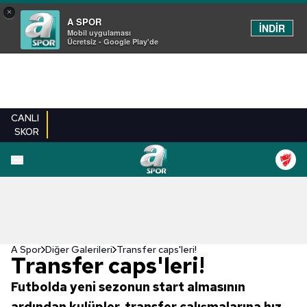
×
A SPOR
İNDİR
Mobil uygulaması
Ücretsiz - Google Play'de
CANLI
SKOR
EN YENILER
BEŞIKTAŞ
FENERBAHÇE
GALATASARAY
TRABZONSPO
A Spor
Diğer Galerileri
Transfer caps'leri!
Transfer caps'leri!
Futbolda yeni sezonun start almasının
ardından kulüpler, transfer çalışmalarına hız