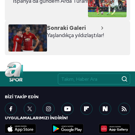
İspanya'da gündem Arda Turan!
Sonraki Galeri
Yaşlandıkça yıldızlaştılar!
BIZI TAKIP EDIN
UYGULAMALARIMIZI İNDİRİN!