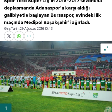
Spor Toto Süper Lig'in 2016-2017 sezonuna
deplasmanda Adanaspor'a karşı aldığı
galibiyetle başlayan Bursaspor, evindeki ilk
maçında Medipol Başakşehir'i ağırladı.
Giriş Tarihi:
29 Ağustos 2016 10:43