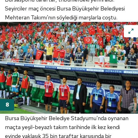
6698 sayılı Kişisel Verilerin Korunması Kanunu uyarınca
Seyirciler maç öncesi Bursa Büyükşehir Belediyesi
hazırlanmış Aydınlatma Metnimizi okumak ve sitemizde
Mehteran Takımı'nın söylediği marşlarla coştu.
ilgili mevzuata uygun olarak kullanılan çerezlerle ilgili bilgi
almak için lütfen
tıklayınız
.
Bursa Büyükşehir Belediye Stadyumu'nda oynanan
maçta yeşil-beyazlı takım tarihinde ilk kez kendi
evinde yaklaşık 35 bin taraftar karşısında bir