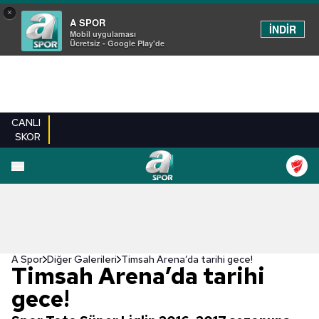
×
A SPOR
İNDİR
Mobil uygulaması
Ücretsiz - Google Play'de
CANLI
SKOR
EN YENILER
BEŞIKTAŞ
FENERBAHÇE
GALATASARAY
TRABZONSPO
A Spor
Diğer Galerileri
Timsah Arena’da tarihi gece!
Timsah Arena’da tarihi
gece!