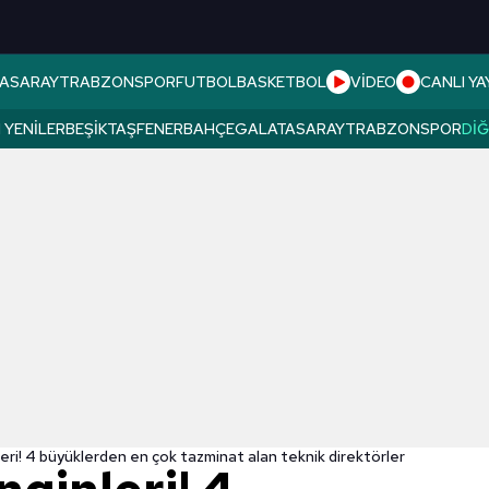
ASARAY
TRABZONSPOR
FUTBOL
BASKETBOL
VİDEO
CANLI YA
 YENILER
BEŞIKTAŞ
FENERBAHÇE
GALATASARAY
TRABZONSPOR
DI
eri! 4 büyüklerden en çok tazminat alan teknik direktörler