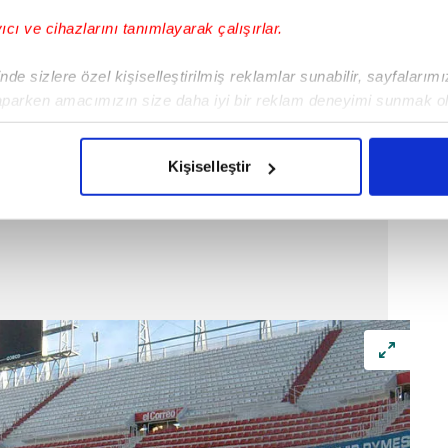
yıcı ve cihazlarını tanımlayarak çalışırlar.
de sizlere özel kişiselleştirilmiş reklamlar sunabilir, sayfalarım
aparken amacımızın size daha iyi bir reklam deneyimi sunmak ol
imizden gelen çabayı gösterdiğimizi ve bu noktada, reklamların ma
olduğunu sizlere hatırlatmak isteriz.
Kişiselleştir
çerezlere izin vermedikleri takdirde, kullanıcılara hedefli reklaml
abilmek için İnternet Sitemizde kendimize ve üçüncü kişilere ait 
isel verileriniz işlenmekte olup gerekli olan çerezler bilgi toplum
 çerezler, sitemizin daha işlevsel kılınması ve kişiselleştirilmes
 yapılması, amaçlarıyla sınırlı olarak açık rızanız dahilinde kulla
aşağıda yer alan panel vasıtasıyla belirleyebilirsiniz. Çerezlere iliş
lgilendirme Metnimizi
ziyaret edebilirsiniz.
Korunması Kanunu uyarınca hazırlanmış Aydınlatma Metnimizi okum