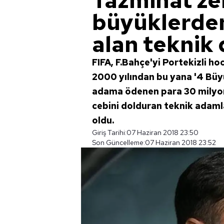
Tazminat zen
büyüklerden
alan teknik 
FIFA, F.Bahçe'yi Portekizli 
2000 yılından bu yana '4 Büy
adama ödenen para 30 milyon 
cebini dolduran teknik adamla
oldu.
Giriş Tarihi:
07 Haziran 2018 23:50
Son Güncelleme:
07 Haziran 2018 23:52