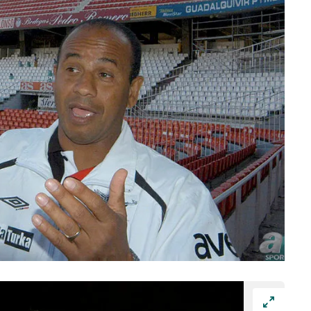
 çerezlerle ilgili bilgi almak için lütfen
tıklayınız
.