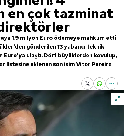
ginleri! 4
 en çok tazminat
direktörler
hocaya 1.9 milyon Euro ödemeye mahkum etti.
ükler'den gönderilen 13 yabancı teknik
Euro'ya ulaştı. Dört büyüklerden kovulup,
r listesine eklenen son isim Vitor Pereira