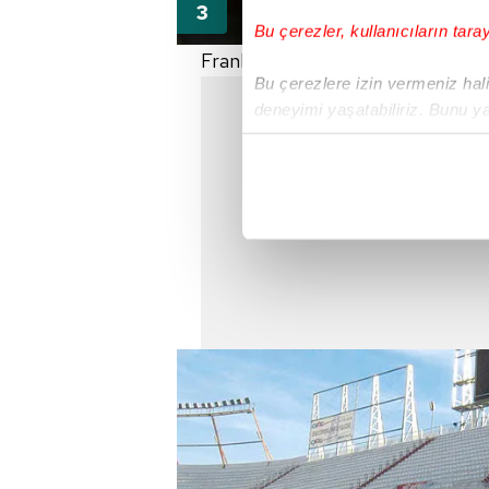
Bu çerezler, kullanıcıların tara
Frank Rijkaard 3 milyon euro (GS)
Bu çerezlere izin vermeniz halin
deneyimi yaşatabiliriz. Bunu y
içerikleri sunabilmek adına el
noktasında tek gelir kalemimiz 
Her halükârda, kullanıcılar, bu 
Sizlere daha iyi bir hizmet sun
çerezler vasıtasıyla çeşitli kiş
amacıyla kullanılmaktadır. Diğer
reklam/pazarlama faaliyetlerinin
Çerezlere ilişkin tercihlerinizi 
butonuna tıklayabilir,
Çerez Bi
6698 sayılı Kişisel Verilerin 