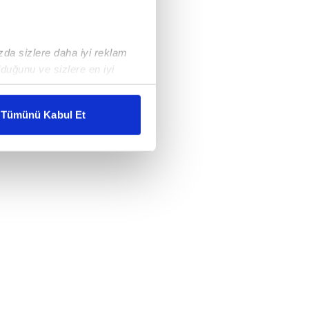
ızda sizlere daha iyi reklam
duğunu ve sizlere en iyi
liyetlerimizi karşılamak
Tümünü Kabul Et
ar gösterilmeyecektir."
çerezler kullanılmaktadır. Bu
u hizmetlerinin sunulması
i ve sizlere yönelik
nılacaktır.
kin detaylı bilgi için Ayarlar
ak ve sitemizde ilgili