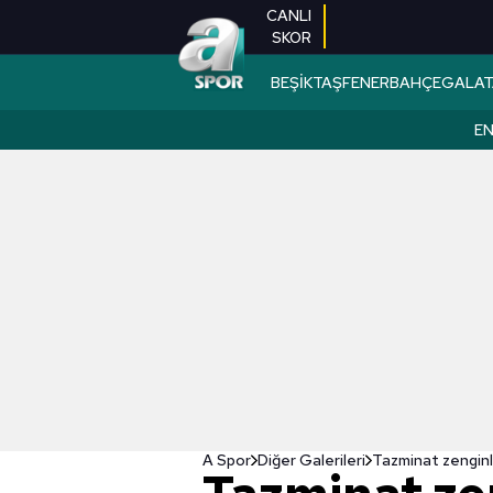
CANLI
SKOR
BEŞİKTAŞ
FENERBAHÇE
GALAT
EN
A Spor
Diğer Galerileri
Tazminat zenginl