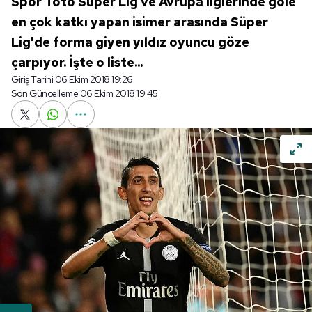
Spor Toto Süper Lig ve Avrupa liglerinde gole
en çok katkı yapan isimer arasında Süper
Lig'de forma giyen yıldız oyuncu göze
çarpıyor. İşte o liste...
Giriş Tarihi:
06 Ekim 2018 19:26
Son Güncelleme:
06 Ekim 2018 19:45