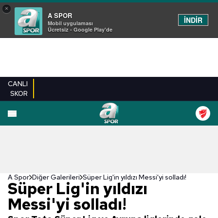
×
A SPOR
İNDİR
Mobil uygulaması
Ücretsiz - Google Play'de
CANLI
SKOR
EN YENILER
BEŞIKTAŞ
FENERBAHÇE
GALATASARAY
TRABZONSPO
A Spor
Diğer Galerileri
Süper Lig'in yıldızı Messi'yi solladı!
Süper Lig'in yıldızı
Messi'yi solladı!