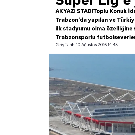
Süper Lig'e 
AKYAZI STADIToplu Konuk İda
Trabzon'da yapılan ve Türkiye
ilk stadyumu olma özelliğine
Trabzonsporlu futbolseverler
Giriş Tarihi:
10 Ağustos 2016 14:45