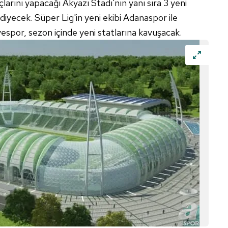
rını yapacağı Akyazı Stadı'nın yanı sıra 3 yeni
iyecek. Süper Lig'in yeni ekibi Adanaspor ile
spor, sezon içinde yeni statlarına kavuşacak.