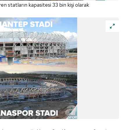
 çerezlerle ilgili bilgi almak için lütfen
tıklayınız
.
 statların kapasitesi 33 bin kişi olarak