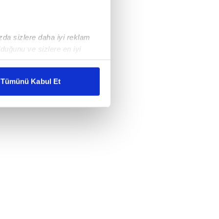
ızda sizlere daha iyi reklam
duğunu ve sizlere en iyi
liyetlerimizi karşılamak
Tümünü Kabul Et
ar gösterilmeyecektir."
çerezler kullanılmaktadır. Bu
u hizmetlerinin sunulması
i ve sizlere yönelik
nılacaktır.
kin detaylı bilgi için Ayarlar
ak ve sitemizde ilgili