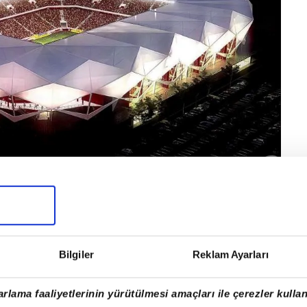
a oynanmasının planlandığı belirtildi. Bordo-mavili
por'u ağırlayacak.
Bilgiler
Reklam Ayarları
rlama faaliyetlerinin yürütülmesi amaçları ile çerezler kullan