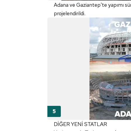
mevzuata uygun olarak kullanılan
Adana ve Gaziantep'te yapımı süren
projelendirildi.
DİĞER YENİ STATLAR