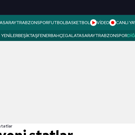
ASARAY
TRABZONSPOR
FUTBOL
BASKETBOL
VİDEO
CANLI YA
 YENILER
BEŞIKTAŞ
FENERBAHÇE
GALATASARAY
TRABZONSPOR
DI
statlar