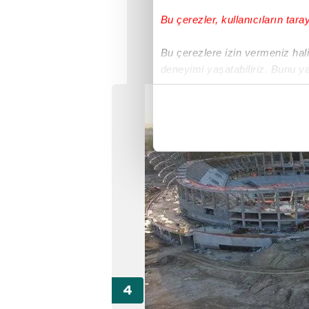
Bu çerezler, kullanıcıların tara
Bu çerezlere izin vermeniz halin
deneyimi yaşatabiliriz. Bunu y
içerikleri sunabilmek adına el
noktasında tek gelir kalemimiz 
Her halükârda, kullanıcılar, bu 
Sizlere daha iyi bir hizmet sun
çerezler vasıtasıyla çeşitli kiş
amacıyla kullanılmaktadır. Diğer
reklam/pazarlama faaliyetlerinin
Çerezlere ilişkin tercihlerinizi 
butonuna tıklayabilir,
Çerez Bi
6698 sayılı Kişisel Verilerin 