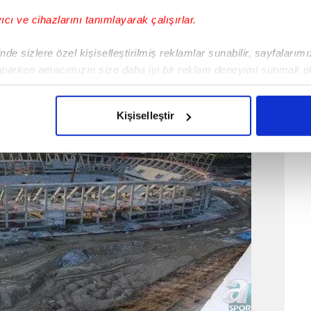
yıcı ve cihazlarını tanımlayarak çalışırlar.
de sizlere özel kişiselleştirilmiş reklamlar sunabilir, sayfalarım
aparken amacımızın size daha iyi bir reklam deneyimi sunmak ol
imizden gelen çabayı gösterdiğimizi ve bu noktada, reklamların ma
olduğunu sizlere hatırlatmak isteriz.
Kişiselleştir
çerezlere izin vermedikleri takdirde, kullanıcılara hedefli reklaml
abilmek için İnternet Sitemizde kendimize ve üçüncü kişilere ait 
isel verileriniz işlenmekte olup gerekli olan çerezler bilgi toplum
 çerezler, sitemizin daha işlevsel kılınması ve kişiselleştirilmes
 yapılması, amaçlarıyla sınırlı olarak açık rızanız dahilinde kulla
aşağıda yer alan panel vasıtasıyla belirleyebilirsiniz. Çerezlere iliş
lgilendirme Metnimizi
ziyaret edebilirsiniz.
Korunması Kanunu uyarınca hazırlanmış Aydınlatma Metnimizi okum