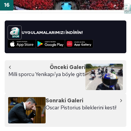
UYGULAMALARIMIZI İNDİRİN!
Önceki Galeri
Milli sporcu Yenikapı'ya böyle gitti
Sonraki Galeri
Oscar Pistorius bileklerini kesti!