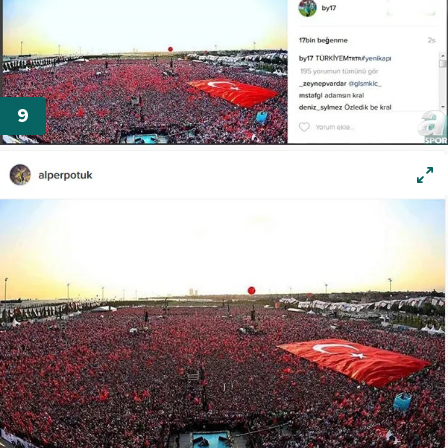
Sitemizde kendimize ve üçüncü kişilere ait çerezler
kullanılmaktadır. Bu çerezler vasıtasıyla çeşitli kişisel
verileriniz işlenmekte olup gerekli olan çerezler bilgi
toplumu hizmetlerinin sunulması amacıyla
kullanılmaktadır. Diğer çerezler, sitemizin daha işlevsel
kılınması ve kişiselleştirilmesi ve sizlere yönelik
reklam/pazarlama faaliyetlerinin yapılması, amaçlarıyla
sınırlı olarak açık rızanız dahilinde kullanılacaktır.
Çerezlere ilişkin tercihlerinizi aşağıda yer alan panel
vasıtasıyla belirleyebilirsiniz. Çerezlere ilişkin detaylı bilgi
için Ayarlar butonuna tıklayabilir,
Çerez Bilgilendirme
Metnimizi
ziyaret edebilirsiniz.
6698 sayılı Kişisel Verilerin Korunması Kanunu uyarınca
hazırlanmış Aydınlatma Metnimizi okumak ve sitemizde
ilgili mevzuata uygun olarak kullanılan çerezlerle ilgili bilgi
almak için lütfen
tıklayınız
.