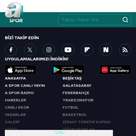
BIZI TAKIP EDIN
UYGULAMALARIMIZI İNDİRİN!
ANASAYFA
BEŞİKTAŞ
A SPOR CANLI YAYIN
GALATASARAY
A SPOR RADYO
FENERBAHÇE
HABERLER
TRABZONSPOR
CANLI SKOR
FUTBOL
YAZARLAR
BASKETBOL
GALERİ
ZİRAAT TÜRKİYE KUPASI
VİDEO
DİĞER SPORLAR
TÜMÜ