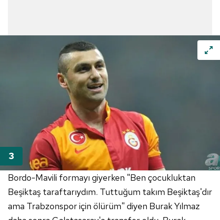
Bordo-Mavili formayı giyerken "Ben çocukluktan
Beşiktaş taraftarıydım. Tuttuğum takım Beşiktaş'dır
ama Trabzonspor için ölürüm" diyen Burak Yılmaz