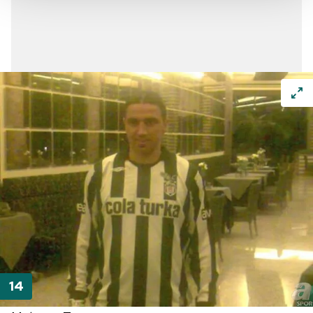
Her halükârda, kullanıcılar, bu çerezlere izin vermedikleri
takdirde, kullanıcılara hedefli reklamlar
gösterilmeyecektir."
Sizlere daha iyi bir hizmet sunabilmek için İnternet
Sitemizde kendimize ve üçüncü kişilere ait çerezler
kullanılmaktadır. Bu çerezler vasıtasıyla çeşitli kişisel
verileriniz işlenmekte olup gerekli olan çerezler bilgi
toplumu hizmetlerinin sunulması amacıyla
kullanılmaktadır. Diğer çerezler, sitemizin daha işlevsel
kılınması ve kişiselleştirilmesi ve sizlere yönelik
reklam/pazarlama faaliyetlerinin yapılması, amaçlarıyla
sınırlı olarak açık rızanız dahilinde kullanılacaktır.
Çerezlere ilişkin tercihlerinizi aşağıda yer alan panel
vasıtasıyla belirleyebilirsiniz. Çerezlere ilişkin detaylı bilgi
için Ayarlar butonuna tıklayabilir,
Çerez Bilgilendirme
Metnimizi
ziyaret edebilirsiniz.