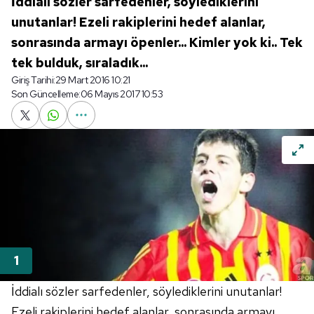
İddialı sözler sarfedenler, söylediklerini
unutanlar! Ezeli rakiplerini hedef alanlar,
sonrasında armayı öpenler... Kimler yok ki.. Tek
tek bulduk, sıraladık...
Giriş Tarihi:
29 Mart 2016 10:21
Son Güncelleme:
06 Mayıs 2017 10:53
İddialı sözler sarfedenler, söylediklerini unutanlar!
Ezeli rakiplerini hedef alanlar, sonrasında armayı