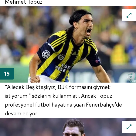
Mehmet Topuz
6698 sayılı Kişisel Verilerin Korunması Kanunu uyarınca
hazırlanmış Aydınlatma Metnimizi okumak ve sitemizde
ilgili mevzuata uygun olarak kullanılan çerezlerle ilgili bilgi
almak için lütfen
tıklayınız
.
"Ailecek Beşiktaşlıyız, BJK formasını giymek
istiyorum." sözlerini kullanmıştı. Ancak Topuz
profesyonel futbol hayatına şuan Fenerbahçe'de
devam ediyor.