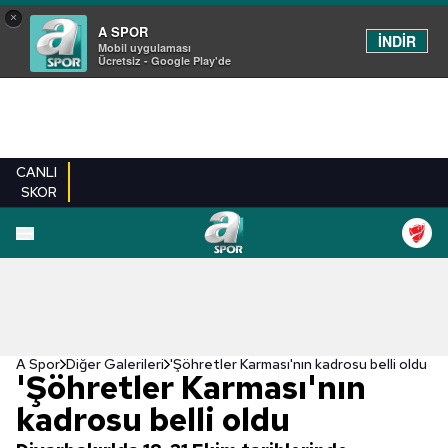
×
A SPOR
İNDİR
Mobil uygulaması
Ücretsiz - Google Play'de
CANLI
SKOR
EN YENILER
BEŞIKTAŞ
FENERBAHÇE
GALATASARAY
TRABZONSPO
A Spor
Diğer Galerileri
'Şöhretler Karması'nın kadrosu belli oldu
'Şöhretler Karması'nın
kadrosu belli oldu