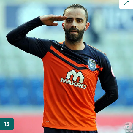
Sitemizde kendimize ve üçüncü kişilere ait çerezler
kullanılmaktadır. Bu çerezler vasıtasıyla çeşitli kişisel
verileriniz işlenmekte olup gerekli olan çerezler bilgi
toplumu hizmetlerinin sunulması amacıyla
kullanılmaktadır. Diğer çerezler, sitemizin daha işlevsel
kılınması ve kişiselleştirilmesi ve sizlere yönelik
reklam/pazarlama faaliyetlerinin yapılması, amaçlarıyla
sınırlı olarak açık rızanız dahilinde kullanılacaktır.
Çerezlere ilişkin tercihlerinizi aşağıda yer alan panel
vasıtasıyla belirleyebilirsiniz. Çerezlere ilişkin detaylı bilgi
için Ayarlar butonuna tıklayabilir,
Çerez Bilgilendirme
Metnimizi
ziyaret edebilirsiniz.
6698 sayılı Kişisel Verilerin Korunması Kanunu uyarınca
hazırlanmış Aydınlatma Metnimizi okumak ve sitemizde
ilgili mevzuata uygun olarak kullanılan çerezlerle ilgili bilgi
almak için lütfen
tıklayınız
.