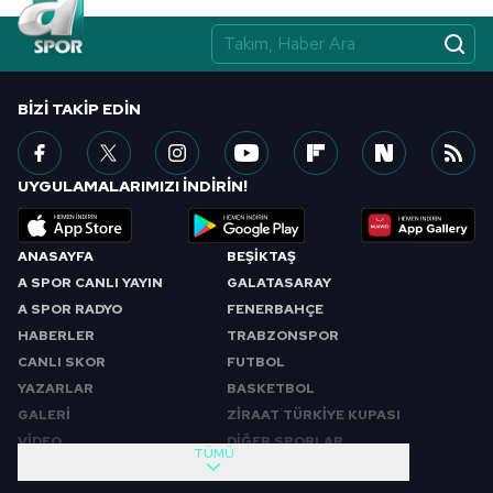
BIZI TAKIP EDIN
UYGULAMALARIMIZI İNDİRİN!
ANASAYFA
BEŞİKTAŞ
A SPOR CANLI YAYIN
GALATASARAY
A SPOR RADYO
FENERBAHÇE
HABERLER
TRABZONSPOR
CANLI SKOR
FUTBOL
YAZARLAR
BASKETBOL
GALERİ
ZİRAAT TÜRKİYE KUPASI
VİDEO
DİĞER SPORLAR
TÜMÜ