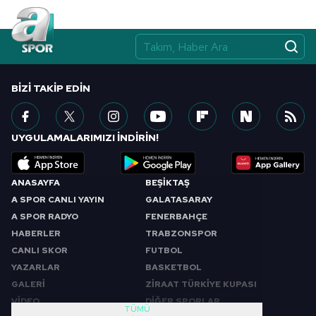
BIZI TAKIP EDIN
UYGULAMALARIMIZI İNDİRİN!
ANASAYFA
BEŞİKTAŞ
A SPOR CANLI YAYIN
GALATASARAY
A SPOR RADYO
FENERBAHÇE
HABERLER
TRABZONSPOR
CANLI SKOR
FUTBOL
YAZARLAR
BASKETBOL
GALERİ
ZİRAAT TÜRKİYE KUPASI
VİDEO
DİĞER SPORLAR
TÜMÜ