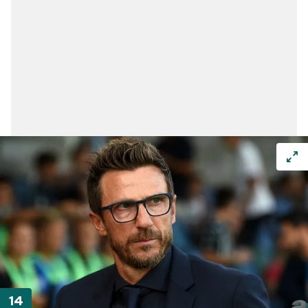
Çerezlere ilişkin tercihlerinizi aşağıda yer alan panel
vasıtasıyla belirleyebilirsiniz. Çerezlere ilişkin detaylı bilgi
için Ayarlar butonuna tıklayabilir,
Çerez Bilgilendirme
Metnimizi
ziyaret edebilirsiniz.
6698 sayılı Kişisel Verilerin Korunması Kanunu uyarınca
hazırlanmış Aydınlatma Metnimizi okumak ve sitemizde
ilgili mevzuata uygun olarak kullanılan çerezlerle ilgili bilgi
almak için lütfen
tıklayınız
.