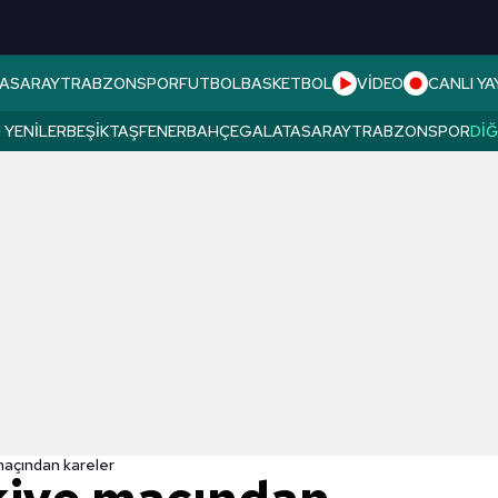
ASARAY
TRABZONSPOR
FUTBOL
BASKETBOL
VİDEO
CANLI YA
 YENILER
BEŞIKTAŞ
FENERBAHÇE
GALATASARAY
TRABZONSPOR
DI
maçından kareler