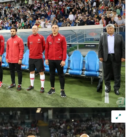
 çerezlerle ilgili bilgi almak için lütfen
tıklayınız
.