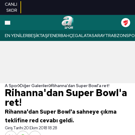
CANLI
SKOR
EN YENILER
BEŞIKTAŞ
FENERBAHÇE
GALATASARAY
TRABZONSPO
A Spor
Diğer Galerileri
Rihanna'dan Super Bowl'a ret!
Rihanna'dan Super Bowl'a
ret!
Rihanna'dan Super Bowl'a sahneye çıkma
teklifine red cevabı geldi.
Giriş Tarihi:
20 Ekim 2018 18:28