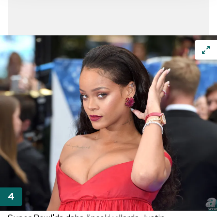
takdirde, kullanıcılara hedefli reklamlar
gösterilmeyecektir."
Sizlere daha iyi bir hizmet sunabilmek için İnternet
Sitemizde kendimize ve üçüncü kişilere ait çerezler
kullanılmaktadır. Bu çerezler vasıtasıyla çeşitli kişisel
verileriniz işlenmekte olup gerekli olan çerezler bilgi
toplumu hizmetlerinin sunulması amacıyla
kullanılmaktadır. Diğer çerezler, sitemizin daha işlevsel
kılınması ve kişiselleştirilmesi ve sizlere yönelik
reklam/pazarlama faaliyetlerinin yapılması, amaçlarıyla
sınırlı olarak açık rızanız dahilinde kullanılacaktır.
Çerezlere ilişkin tercihlerinizi aşağıda yer alan panel
vasıtasıyla belirleyebilirsiniz. Çerezlere ilişkin detaylı bilgi
için Ayarlar butonuna tıklayabilir,
Çerez Bilgilendirme
Metnimizi
ziyaret edebilirsiniz.
6698 sayılı Kişisel Verilerin Korunması Kanunu uyarınca