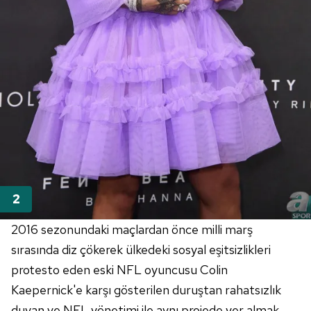
2016 sezonundaki maçlardan önce milli marş
sırasında diz çökerek ülkedeki sosyal eşitsizlikleri
protesto eden eski NFL oyuncusu Colin
Kaepernick'e karşı gösterilen duruştan rahatsızlık
duyan ve NFL yönetimi ile aynı projede yer almak