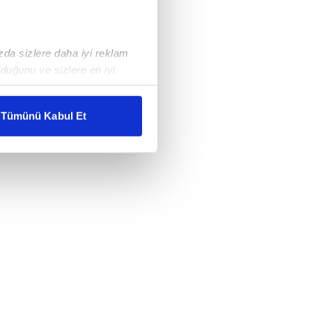
ızda sizlere daha iyi reklam
duğunu ve sizlere en iyi
liyetlerimizi karşılamak
Tümünü Kabul Et
ar gösterilmeyecektir."
çerezler kullanılmaktadır. Bu
u hizmetlerinin sunulması
i ve sizlere yönelik
nılacaktır.
kin detaylı bilgi için Ayarlar
ak ve sitemizde ilgili