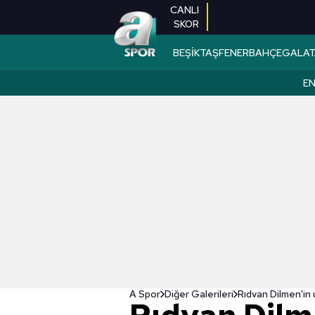
CANLI
SKOR
BEŞİKTAŞ
FENERBAHÇE
GALAT
EN
A Spor
Diğer Galerileri
Rıdvan Dilmen'in