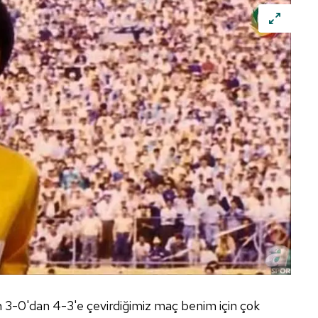
 çerezlerle ilgili bilgi almak için lütfen
tıklayınız
.
3-0'dan 4-3'e çevirdiğimiz maç benim için çok