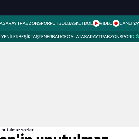
ASARAY
TRABZONSPOR
FUTBOL
BASKETBOL
VİDEO
CANLI YA
 YENILER
BEŞIKTAŞ
FENERBAHÇE
GALATASARAY
TRABZONSPOR
DI
 unutulmaz sözleri