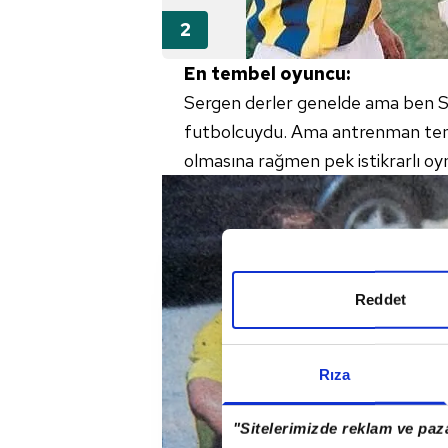
En tembel oyuncu:
Sergen derler genelde ama ben Ser
futbolcuydu. Ama antrenman tem
olmasına rağmen pek istikrarlı oy
Reddet
Rıza
"Sitelerimizde reklam ve paza