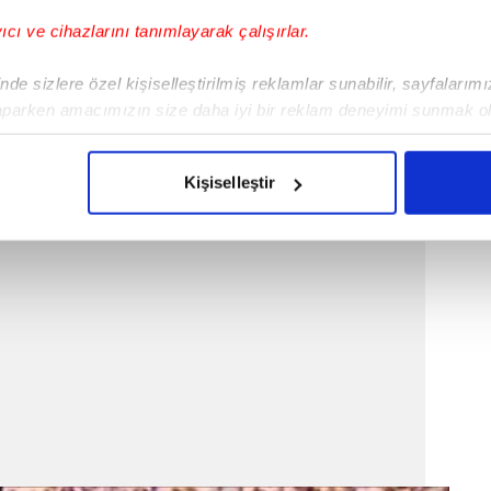
yıcı ve cihazlarını tanımlayarak çalışırlar.
de sizlere özel kişiselleştirilmiş reklamlar sunabilir, sayfalarım
aparken amacımızın size daha iyi bir reklam deneyimi sunmak ol
imizden gelen çabayı gösterdiğimizi ve bu noktada, reklamların ma
olduğunu sizlere hatırlatmak isteriz.
Kişiselleştir
ncuydum. Sergen olağanüstü bir oyuncuydu..
çerezlere izin vermedikleri takdirde, kullanıcılara hedefli reklaml
abilmek için İnternet Sitemizde kendimize ve üçüncü kişilere ait 
isel verileriniz işlenmekte olup gerekli olan çerezler bilgi toplum
 çerezler, sitemizin daha işlevsel kılınması ve kişiselleştirilmes
 yapılması, amaçlarıyla sınırlı olarak açık rızanız dahilinde kulla
aşağıda yer alan panel vasıtasıyla belirleyebilirsiniz. Çerezlere iliş
lgilendirme Metnimizi
ziyaret edebilirsiniz.
Korunması Kanunu uyarınca hazırlanmış Aydınlatma Metnimizi okum