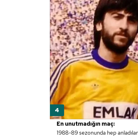
mevzuata uygun olarak kullanılan
En unutmadığın maç:
1988-89 sezonunda hep anladılan 