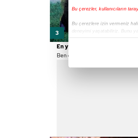
Bu çerezler, kullanıcıların tara
Bu çerezlere izin vermeniz halin
deneyimi yaşatabiliriz. Bunu y
içerikleri sunabilmek adına el
En yetenekli oyuncu:
noktasında tek gelir kalemimiz 
Ben gerçekten yetenekli bir oyu
Her halükârda, kullanıcılar, bu 
Sizlere daha iyi bir hizmet sun
çerezler vasıtasıyla çeşitli kiş
amacıyla kullanılmaktadır. Diğer
reklam/pazarlama faaliyetlerinin
Çerezlere ilişkin tercihlerinizi 
butonuna tıklayabilir,
Çerez Bi
6698 sayılı Kişisel Verilerin 